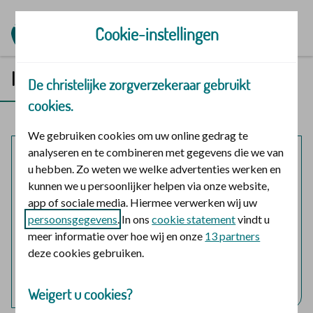
Ga naar de homepage
Cookie-instellingen
Inloggen in Mijn | Polis
De christelijke zorgverzekeraar gebruikt
cookies.
We gebruiken cookies om uw online gedrag te
analyseren en te combineren met gegevens die we van
Mijn polis
u hebben. Zo weten we welke advertenties werken en
kunnen we u persoonlijker helpen via onze website,
Inloggen voor mijzelf en eventuele meeverzekerde
app of sociale media. Hiermee verwerken wij uw
gezinsleden.
persoonsgegevens
. In ons
cookie statement
vindt u
meer informatie over hoe wij en onze
13 partners
logo digid
Login met DigiD
deze cookies gebruiken.
Hulp nodig bij het inloggen?
Weigert u cookies?