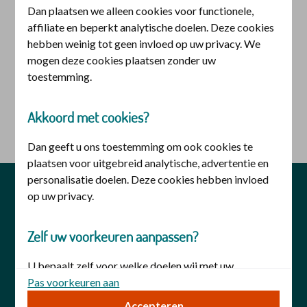
Dan plaatsen we alleen cookies voor functionele,
Inloggen voor iemand anders
affiliate en beperkt analytische doelen. Deze cookies
hebben weinig tot geen invloed op uw privacy. We
U heeft hiervoor een
DigiD machtiging
nodig. U kunt
mogen deze cookies plaatsen zonder uw
deze aanvragen bij
DigiD
.
toestemming.
Akkoord met cookies?
logo digid
Inloggen met DigiD machtiging
Dan geeft u ons toestemming om ook cookies te
plaatsen voor uitgebreid analytische, advertentie en
personalisatie doelen. Deze cookies hebben invloed
privacy
veiligheid
disclaimer
op uw privacy.
cookies
toegankelijkheid
Zelf uw voorkeuren aanpassen?
U bepaalt zelf voor welke doelen wij met uw
toestemming cookies mogen plaatsen. Uw keuze kunt
Pas voorkeuren aan
u op elk moment wijzigen. Of trek uw toestemming in
Accepteren