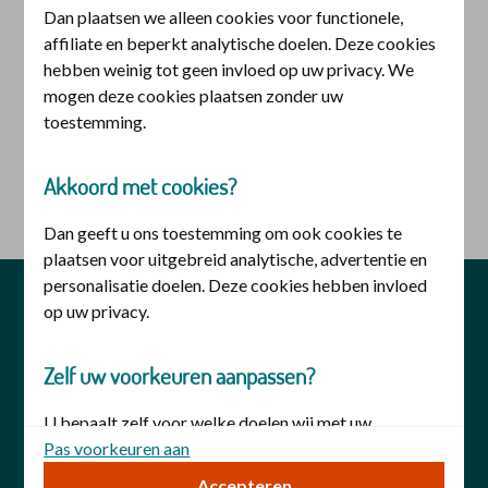
Dan plaatsen we alleen cookies voor functionele,
Inloggen voor iemand anders
affiliate en beperkt analytische doelen. Deze cookies
hebben weinig tot geen invloed op uw privacy. We
U heeft hiervoor een
DigiD machtiging
nodig. U kunt
mogen deze cookies plaatsen zonder uw
deze aanvragen bij
DigiD
.
toestemming.
Akkoord met cookies?
logo digid
Inloggen met DigiD machtiging
Dan geeft u ons toestemming om ook cookies te
plaatsen voor uitgebreid analytische, advertentie en
personalisatie doelen. Deze cookies hebben invloed
privacy
veiligheid
disclaimer
op uw privacy.
cookies
toegankelijkheid
Zelf uw voorkeuren aanpassen?
U bepaalt zelf voor welke doelen wij met uw
toestemming cookies mogen plaatsen. Uw keuze kunt
Pas voorkeuren aan
u op elk moment wijzigen. Of trek uw toestemming in
Accepteren