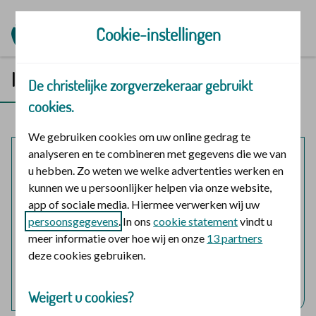
Ga naar de homepage
Cookie-instellingen
Inloggen in Mijn | Polis
De christelijke zorgverzekeraar gebruikt
cookies.
We gebruiken cookies om uw online gedrag te
analyseren en te combineren met gegevens die we van
Mijn polis
u hebben. Zo weten we welke advertenties werken en
kunnen we u persoonlijker helpen via onze website,
Inloggen voor mijzelf en eventuele meeverzekerde
app of sociale media. Hiermee verwerken wij uw
gezinsleden.
persoonsgegevens
. In ons
cookie statement
vindt u
meer informatie over hoe wij en onze
13 partners
logo digid
Login met DigiD
deze cookies gebruiken.
Hulp nodig bij het inloggen?
Weigert u cookies?