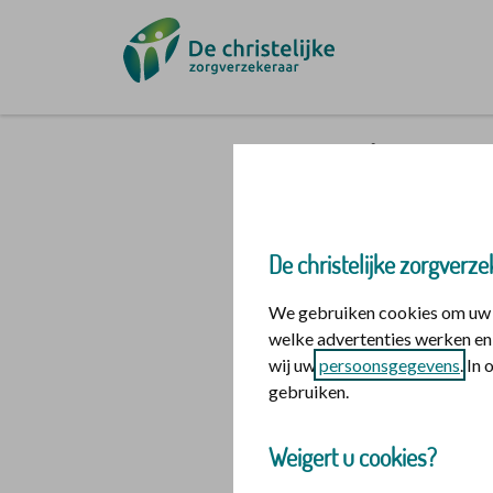
Ga naar de homepage
Inloggen i
De christelijke zorgverze
Mijn polis
We gebruiken cookies om uw o
welke advertenties werken en 
Inloggen voor mi
wij uw
persoonsgegevens
. In
gebruiken.
logo dig
Login m
Weigert u cookies?
Hulp nodig bij h