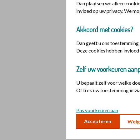
Dan plaatsen we alleen cookie
invloed op uw privacy. We mo
Inloggen voor
Akkoord met cookies?
U heeft hiervoor
aanvragen bij
Dig
Dan geeft u ons toestemming o
Deze cookies hebben invloed 
logo di
Inlogge
Zelf uw voorkeuren aan
U bepaalt zelf voor welke do
Of trek uw toestemming in via
Pas voorkeuren aan
Accepteren
Weig