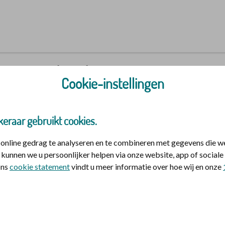
n Mijn | Polis
Cookie-instellingen
keraar gebruikt cookies.
nline gedrag te analyseren en te combineren met gegevens die w
kunnen we u persoonlijker helpen via onze website, app of socia
jzelf en eventuele meeverzekerde gezinsleden.
 ons
cookie statement
vindt u meer informatie over hoe wij en onze
id
et DigiD
et inloggen?