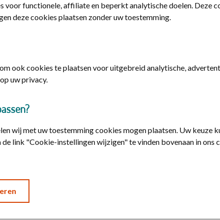
s voor functionele, affiliate en beperkt analytische doelen. Deze 
gen deze cookies plaatsen zonder uw toestemming.
 iemand anders
 een
DigiD machtiging
nodig. U kunt deze
iD
.
m ook cookies te plaatsen voor uitgebreid analytische, advertenti
op uw privacy.
gid
n met DigiD machtiging
passen?
elen wij met uw toestemming cookies mogen plaatsen. Uw keuze ku
 de link "Cookie-instellingen wijzigen" te vinden bovenaan in ons 
eren