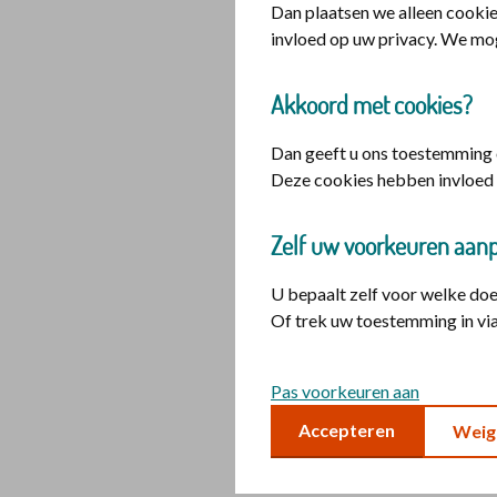
Dan plaatsen we alleen cookie
invloed op uw privacy. We mo
Inloggen voor
Akkoord met cookies?
U heeft hiervoor
aanvragen bij
Dig
Dan geeft u ons toestemming o
Deze cookies hebben invloed 
logo di
Inlogge
Zelf uw voorkeuren aan
U bepaalt zelf voor welke do
Of trek uw toestemming in via
Pas voorkeuren aan
Accepteren
Weig