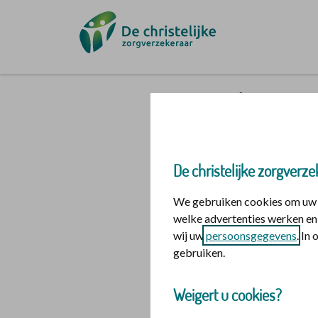
Ga naar de homepage
Inloggen i
De christelijke zorgverze
Mijn polis
We gebruiken cookies om uw o
welke advertenties werken en 
Inloggen voor mi
wij uw
persoonsgegevens
. In
gebruiken.
logo dig
Login m
Weigert u cookies?
Hulp nodig bij h