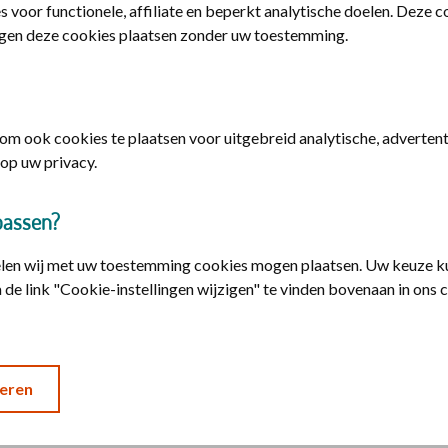
s voor functionele, affiliate en beperkt analytische doelen. Deze 
gen deze cookies plaatsen zonder uw toestemming.
 iemand anders
 een
DigiD machtiging
nodig. U kunt deze
iD
.
m ook cookies te plaatsen voor uitgebreid analytische, advertenti
op uw privacy.
gid
n met DigiD machtiging
passen?
elen wij met uw toestemming cookies mogen plaatsen. Uw keuze ku
 de link "Cookie-instellingen wijzigen" te vinden bovenaan in ons 
eren