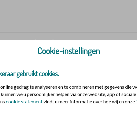
n Mijn | Polis
Cookie-instellingen
keraar gebruikt cookies.
nline gedrag te analyseren en te combineren met gegevens die w
kunnen we u persoonlijker helpen via onze website, app of socia
jzelf en eventuele meeverzekerde gezinsleden.
 ons
cookie statement
vindt u meer informatie over hoe wij en onze
id
et DigiD
et inloggen?