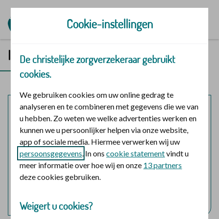
Ga naar de homepage
Cookie-instellingen
Inloggen in Mijn | Polis
De christelijke zorgverzekeraar gebruikt
cookies.
We gebruiken cookies om uw online gedrag te
analyseren en te combineren met gegevens die we van
Mijn polis
u hebben. Zo weten we welke advertenties werken en
kunnen we u persoonlijker helpen via onze website,
Inloggen voor mijzelf en eventuele meeverzekerde
app of sociale media. Hiermee verwerken wij uw
gezinsleden.
persoonsgegevens
. In ons
cookie statement
vindt u
meer informatie over hoe wij en onze
13 partners
logo digid
Login met DigiD
deze cookies gebruiken.
Hulp nodig bij het inloggen?
Weigert u cookies?