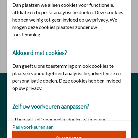
Dan plaatsen we alleen cookies voor functionele,
Inloggen voor iemand anders
affiliate en beperkt analytische doelen. Deze cookies
hebben weinig tot geen invloed op uw privacy. We
U heeft hiervoor een
DigiD machtiging
nodig. U kunt
mogen deze cookies plaatsen zonder uw
deze aanvragen bij
DigiD
.
toestemming.
Akkoord met cookies?
logo digid
Inloggen met DigiD machtiging
Dan geeft u ons toestemming om ook cookies te
plaatsen voor uitgebreid analytische, advertentie en
personalisatie doelen. Deze cookies hebben invloed
privacy
veiligheid
disclaimer
op uw privacy.
cookies
toegankelijkheid
Zelf uw voorkeuren aanpassen?
U bepaalt zelf voor welke doelen wij met uw
toestemming cookies mogen plaatsen. Uw keuze kunt
Pas voorkeuren aan
u op elk moment wijzigen. Of trek uw toestemming in
Accepteren