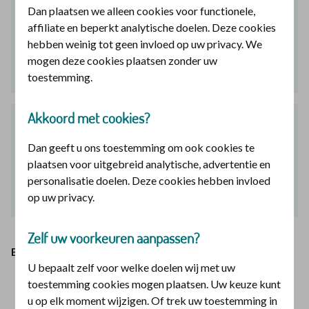
15% korting
Dan plaatsen we alleen cookies voor functionele,
affiliate en beperkt analytische doelen. Deze cookies
op uw aanvullende verzekering
hebben weinig tot geen invloed op uw privacy. We
mogen deze cookies plaatsen zonder uw
vanaf
€ 8,08
p/m
Informatie weergeven
toestemming.
Smallpolis
€ 8,08
Akkoord met cookies?
Mediumpolis
€ 21,04
15% korting
Largepolis
€ 43,78
Dan geeft u ons toestemming om ook cookies te
op uw tandartsverzekering
plaatsen voor uitgebreid analytische, advertentie en
personalisatie doelen. Deze cookies hebben invloed
vanaf
€ 12,96
p/m
op uw privacy.
Informatie weergeven
Tand Small
€ 12,96
Zelf uw voorkeuren aanpassen?
Tand Medium
€ 22,91
En dit krijgt u ook nog:
Tand Large
€ 38,46
U bepaalt zelf voor welke doelen wij met uw
Uw vergoeding binnen 1 werkdag op uw rekening, als u
toestemming cookies mogen plaatsen. Uw keuze kunt
via onze app uw rekening instuurt.
u op elk moment wijzigen. Of trek uw toestemming in