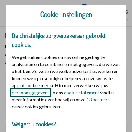
Ga naar de homepage
Cookie-instellingen
Krijg korting op uw zorgverzekering
De christelijke zorgverzekeraar gebruikt
cookies.
Ichthus Landelijk heeft afspraken gemaakt met De
christelijke zorgverzekeraar. Fijn, want zo kunt u kiezen met
We gebruiken cookies om uw online gedrag te
uw hart en loopt u geen korting mis.
analyseren en te combineren met gegevens die we van
u hebben. Zo weten we welke advertenties werken en
kunnen we u persoonlijker helpen via onze website,
Voordelige basispremie
app of sociale media. Hiermee verwerken wij uw
persoonsgegevens
. In ons
cookie statement
vindt u
voor uw basisverzekering
meer informatie over hoe wij en onze
13 partners
deze cookies gebruiken.
vanaf
€ 155,25
p/m
Informatie weergeven
Weigert u cookies?
Principe Polis
€ 155,25