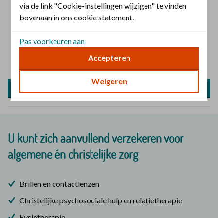
via de link "Cookie-instellingen wijzigen" te vinden
Het Aanvullend Zorgpakket met extra vergoedingen als
bovenaan in ons cookie statement.
u een aanvullende verzekering afsluit.
Vanuit de aanvullende verzekering vergoedingen voor
Pas voorkeuren aan
christelijke zorg.
Accepteren
Weigeren
Bereken uw voordeel
U kunt zich aanvullend verzekeren voor
algemene én christelijke zorg
Brillen en contactlenzen
Christelijke psychosociale hulp en relatietherapie
Fysiotherapie