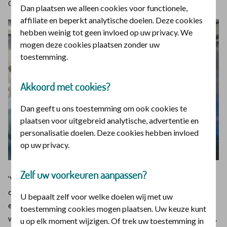
ontdekking en reis af naar Nijkerk.
Dan plaatsen we alleen cookies voor functionele,
affiliate en beperkt analytische doelen. Deze cookies
hebben weinig tot geen invloed op uw privacy. We
mogen deze cookies plaatsen zonder uw
toestemming.
Akkoord met cookies?
Dan geeft u ons toestemming om ook cookies te
plaatsen voor uitgebreid analytische, advertentie en
personalisatie doelen. Deze cookies hebben invloed
op uw privacy.
Zelf uw voorkeuren aanpassen?
‘Voor de deur van congrescentrum De Schakel is er nog plek
om te parkeren. Ik ben heel benieuwd wie er op dit
U bepaalt zelf voor welke doelen wij met uw
evenement afkomen. Als ik de ontvangstruimte binnenstap
toestemming cookies mogen plaatsen. Uw keuze kunt
wordt het me gelijk duidelijk: het zijn bijna allemaal vrouwen.
u op elk moment wijzigen. Of trek uw toestemming in