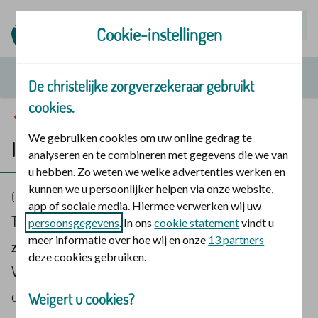
Mijn | Polis
Cookie-instellingen
De christelijke zorgverzekeraar gebruikt
cookies.
Waardevolle verhalen
We gebruiken cookies om uw online gedrag te
In zorgverleners handen
analyseren en te combineren met gegevens die we van
u hebben. Zo weten we welke advertenties werken en
kunnen we u persoonlijker helpen via onze website,
Op 15 april organiseerde ambulanceverpleegkundige
app of sociale media. Hiermee verwerken wij uw
Thijs Aarten
Het Zorgcongres
, met De christelijke
persoonsgegevens
. In ons
cookie statement
vindt u
meer informatie over hoe wij en onze
13 partners
zorgverzekeraar als hoofdsponsor. Wat drijft hem?
deze cookies gebruiken.
Waarom steunen wij dit? En wat zijn de verhalen die
ongetwijfeld gedeeld worden? Ik ga die dag op
Weigert u cookies?