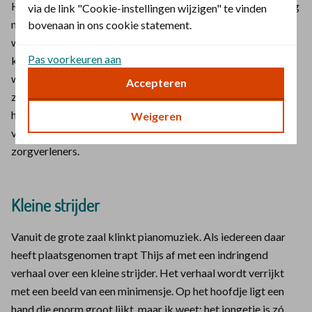
Her en der zie ik een man tussen hen door bewegen (gelukkig
via de link "Cookie-instellingen wijzigen" te vinden
niet richting de uitgang). De meeste van de aanwezigen
bovenaan in ons cookie statement.
werken in de zorg: verpleegkundigen, verloskundigen,
Pas voorkeuren aan
kraamverzorgenden, kinderartsen, … Niet zo verrassend,
want het onderwerp is: ‘Vanuit de moederschoot in
Accepteren
zorgverleners handen.’ Een goed gekozen titel. De focus van
het evenement ligt namelijk op vroeggeboorte. De titel
Weigeren
vertelt hoe nauw de band is tussen het kindje en de
zorgverleners.
Kleine strijder
Vanuit de grote zaal klinkt pianomuziek. Als iedereen daar
heeft plaatsgenomen trapt Thijs af met een indringend
verhaal over een kleine strijder. Het verhaal wordt verrijkt
met een beeld van een minimensje. Op het hoofdje ligt een
hand die enorm groot lijkt, maar ik weet: het jongetje is zó