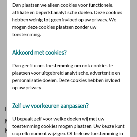
Jongeren en studenten
Dan plaatsen we alleen cookies voor functionele,
affiliate en beperkt analytische doelen. Deze cookies
hebben weinig tot geen invloed op uw privacy. We
Als je 18 jaar of ouder bent, kun je
mogen deze cookies plaatsen zonder uw
zelf een verzekering afsluiten. Alle
toestemming.
jongeren krijgen bij De christelijke
Akkoord met cookies?
zorgverzekeraar korting op hun
Dan geeft u ons toestemming om ook cookies te
aanvullende (tandarts)verzekering.
plaatsen voor uitgebreid analytische, advertentie en
personalisatie doelen. Deze cookies hebben invloed
op uw privacy.
Zelf uw voorkeuren aanpassen?
Lees wat er verandert als je 18 wordt. En welke keuzes
U bepaalt zelf voor welke doelen wij met uw
je kunt maken. Heb je vragen? Bel dan gerust onze
toestemming cookies mogen plaatsen. Uw keuze kunt
Klantenservice: 071 308 38 88. We kijken graag met je
u op elk moment wijzigen. Of trek uw toestemming in