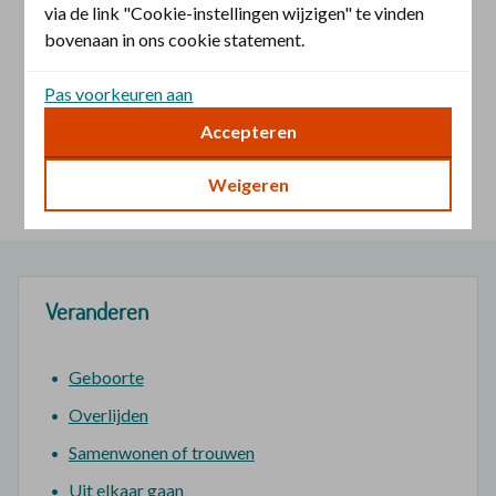
via de link "Cookie-instellingen wijzigen" te vinden
Zijn mijn polisvoorwaarden actueel?
bovenaan in ons cookie statement.
Wij kunnen de polisvoorwaarden door het jaar heen
aanpassen. Op DuurzameDrager.nl kunt u kijken of u de
Pas voorkeuren aan
laatste versie heeft.
Accepteren
Informatie voor zorgaanbieders
Het inkoopbeleid van andere zorgsoorten vindt u op de
Weigeren
website van Zilveren Kruis zorgaanbieders
Veranderen
Geboorte
Overlijden
Samenwonen of trouwen
Uit elkaar gaan