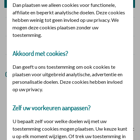
2026
Dan plaatsen we alleen cookies voor functionele,
affiliate en beperkt analytische doelen. Deze cookies
hebben weinig tot geen invloed op uw privacy. We
Voorwaarden en vergoedingen
mogen deze cookies plaatsen zonder uw
toestemming.
Reglementen
Akkoord met cookies?
Dan geeft u ons toestemming om ook cookies te
Ook interessant
plaatsen voor uitgebreid analytische, advertentie en
personalisatie doelen. Deze cookies hebben invloed
Wijzer in geldzaken
op uw privacy.
Vind onafhankelijke informatie over verzekeringen
Tarieven niet gecontracteerde zorg
Zelf uw voorkeuren aanpassen?
Misschien krijgt u minder vergoed
Aanvraagformulier medische behandeling buitenland
U bepaalt zelf voor welke doelen wij met uw
toestemming cookies mogen plaatsen. Uw keuze kunt
Vraag toestemming voor een medische behandeling in het
u op elk moment wijzigen. Of trek uw toestemming in
buitenland