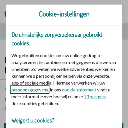
Mijn | Polis
Cookie-instellingen
De christelijke zorgverzekeraar gebruikt
cookies.
Onze zorgverzekering
We gebruiken cookies om uw online gedrag te
Polisvoorwaarden, informatie en
analyseren en te combineren met gegevens die we van
formulieren
u hebben. Zo weten we welke advertenties werken en
kunnen we u persoonlijker helpen via onze website,
app of sociale media. Hiermee verwerken wij uw
Bekijk de polisvoorwaarden van De christelijke
persoonsgegevens
. In ons
cookie statement
vindt u
meer informatie over hoe wij en onze
13 partners
zorgverzekeraar, nieuwe informatie en nuttige
deze cookies gebruiken.
formulieren.
Weigert u cookies?