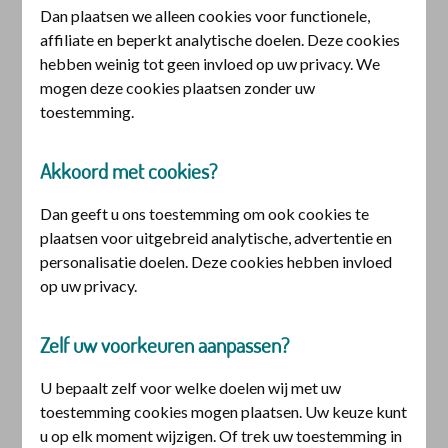
De christelijke | Zorgcoach
Dan plaatsen we alleen cookies voor functionele,
affiliate en beperkt analytische doelen. Deze cookies
hebben weinig tot geen invloed op uw privacy. We
De christelijke | Zorgcoach helpt en
mogen deze cookies plaatsen zonder uw
begeleidt. Door ziekenhuizen te
toestemming.
vergelijken. Of een second opinion
Akkoord met cookies?
met u te bespreken. Meer weten
Dan geeft u ons toestemming om ook cookies te
over wijkverpleging of het pgb?
plaatsen voor uitgebreid analytische, advertentie en
Ook dan bent u bij de zorgcoach
personalisatie doelen. Deze cookies hebben invloed
aan het juiste adres. Zo helpen we u
op uw privacy.
bij het vinden van zorg die bij u
Zelf uw voorkeuren aanpassen?
past.
U bepaalt zelf voor welke doelen wij met uw
toestemming cookies mogen plaatsen. Uw keuze kunt
u op elk moment wijzigen. Of trek uw toestemming in