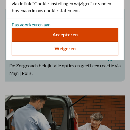
via de link "Cookie-instellingen wijzigen" te vinden
bovenaan in ons cookie statement.
Bellen naar de Zorgcoaches? Het kan druk
zijn
Pas voorkeuren aan
Accepteren
Het is op dit moment druk aan de telefoon bij de
Zorgcoaches. Wil je snel starten met
Weigeren
wachtlijstbemiddeling voor msz of ggz? Vul dan het
online
intakeformulier msz
of het
intakeformulier ggz
in.
De Zorgcoach bekijkt alle opties en geeft een reactie via
Mijn | Polis.