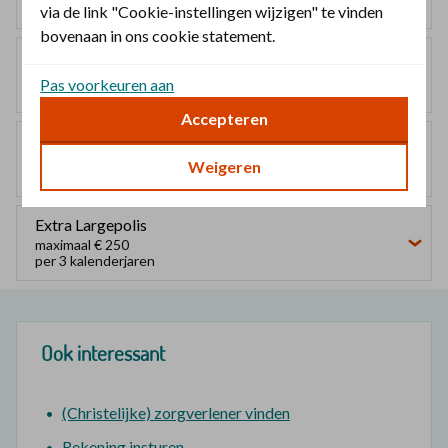
geen vergoeding
via de link "Cookie-instellingen wijzigen" te vinden
bovenaan in ons cookie statement.
Mediumpolis
maximaal € 100
Pas voorkeuren aan
per 3 kalenderjaren
Accepteren
Largepolis
maximaal € 150
Weigeren
per 3 kalenderjaren
Extra Largepolis
maximaal € 250
per 3 kalenderjaren
Ook interessant
(Christelijke) zorgverlener vinden
Rekening insturen