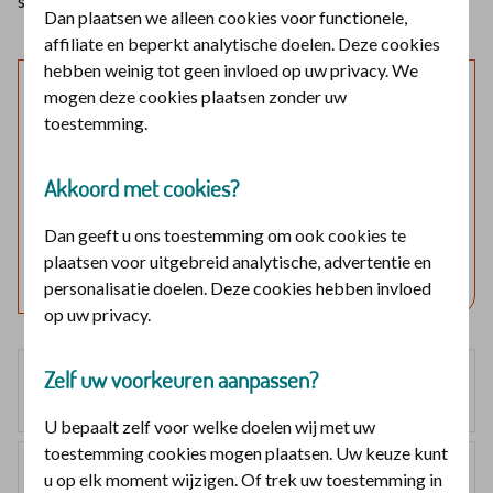
scherp te zien.
Dan plaatsen we alleen cookies voor functionele,
affiliate en beperkt analytische doelen. Deze cookies
hebben weinig tot geen invloed op uw privacy. We
Laat mijn verzekering zien
mogen deze cookies plaatsen zonder uw
toestemming.
Log in en bekijk welke vergoedingen en voorwaarden
voor u gelden.
Akkoord met cookies?
Log in met DigiD
Dan geeft u ons toestemming om ook cookies te
plaatsen voor uitgebreid analytische, advertentie en
Geen DigiD?
Vraag aan
personalisatie doelen. Deze cookies hebben invloed
op uw privacy.
Zelf uw voorkeuren aanpassen?
Basisverzekering
geen vergoeding
U bepaalt zelf voor welke doelen wij met uw
toestemming cookies mogen plaatsen. Uw keuze kunt
Smallpolis
u op elk moment wijzigen. Of trek uw toestemming in