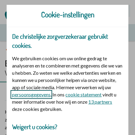
Mijn | Polis
Cookie-instellingen
De christelijke zorgverzekeraar gebruikt
cookies.
Vergoedingen en zorg
We gebruiken cookies om uw online gedrag te
Brillen en contactlenzen
analyseren en te combineren met gegevens die we van
Vergoeding 2026
u hebben. Zo weten we welke advertenties werken en
kunnen we u persoonlijker helpen via onze website,
app of sociale media. Hiermee verwerken wij uw
2026
2025
persoonsgegevens
. In ons
cookie statement
vindt u
meer informatie over hoe wij en onze
13 partners
deze cookies gebruiken.
Heeft u een bril of contactlenzen nodig? De christelijke
zorgverzekeraar heeft hiervoor een vergoeding uit de
Weigert u cookies?
aanvullende verzekering. Een bril of contactlens helpt om