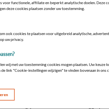
s voor functionele, affiliate en beperkt analytische doelen. Deze 
gen deze cookies plaatsen zonder uw toestemming.
m ook cookies te plaatsen voor uitgebreid analytische, advertenti
op uw privacy.
passen?
elen wij met uw toestemming cookies mogen plaatsen. Uw keuze ku
 de link "Cookie-instellingen wijzigen" te vinden bovenaan in ons 
t graag een inkijkje in zijn geloof en werk
mmamanager bij De christelijke zorgverzekeraar. Hij vertelt graag
 ‘Ik studeerde biomedische wetenschappen en leerde over gezondh
eren
j op mijn belangrijkste vragen geen echt antwoord op. Vragen als: 
? En wat is belangrijk? Ik miste een levensdoel. Gelukkig greep God