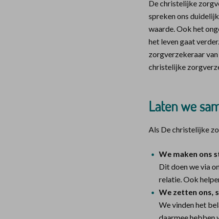
De christelijke zorgv
spreken ons duidelijk
waarde. Ook het onge
het leven gaat verder
zorgverzekeraar van 
christelijke zorgverz
Laten we sa
Als De christelijke z
We maken ons st
Dit doen we via o
relatie. Ook help
We zetten ons, s
We vinden het bel
daarmee hebben we