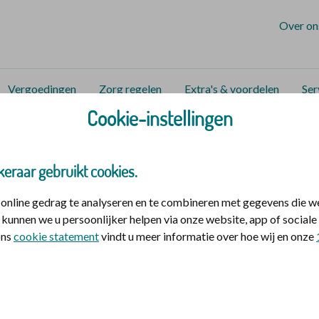
Over on
Vergoedingen
Zorg regelen
Extra's & voordelen
Ser
Cookie-instellingen
zorg en hulp
Waardevolle verhalen
Roy over veranderen 
r veranderen en meebewege
keraar gebruikt cookies.
nline gedrag te analyseren en te combineren met gegevens die w
een verandert. Bij De christelijke zorgverzekeraar hebben
kunnen we u persoonlijker helpen via onze website, app of socia
 ons
cookie statement
vindt u meer informatie over hoe wij en onze
aken. Het is belangrijk om te blijven bewegen. Mee te gaan 
e denken. Maar hoe doe je dat als zorgverzekeraar?