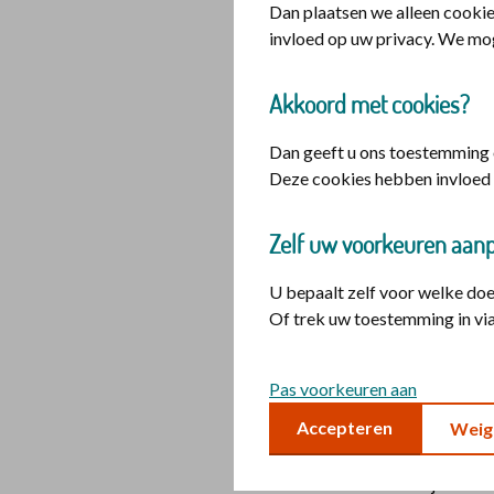
Dan plaatsen we alleen cookie
invloed op uw privacy. We mo
Akkoord met cookies?
Dan geeft u ons toestemming o
Deze cookies hebben invloed 
Zelf uw voorkeuren aan
U bepaalt zelf voor welke do
Of trek uw toestemming in via
Roy Kloet geef
Pas voorkeuren aan
Roy werkt als progra
geloof en werk. Roy:
Accepteren
Weig
leven. Het leverde mi
de zin van mijn leven