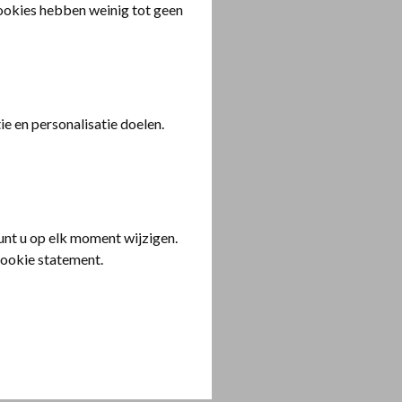
cookies hebben weinig tot geen
e en personalisatie doelen.
nt u op elk moment wijzigen.
cookie statement.
 meer over zijn
eid, de mens en het
Wie ben ik en wat is
 in en kwam ik tot