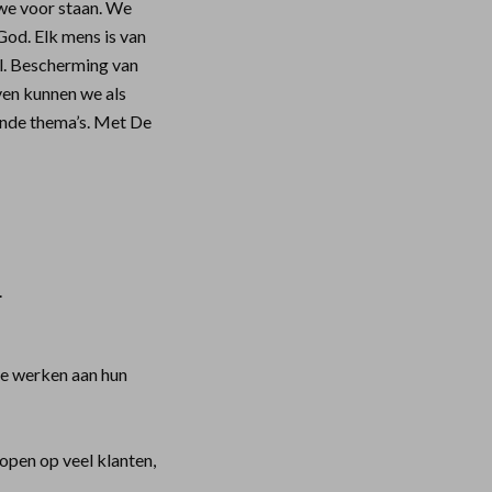
 we voor staan. We
God. Elk mens is van
l. Bescherming van
even kunnen we als
lende thema’s. Met De
.
te werken aan hun
open op veel klanten,