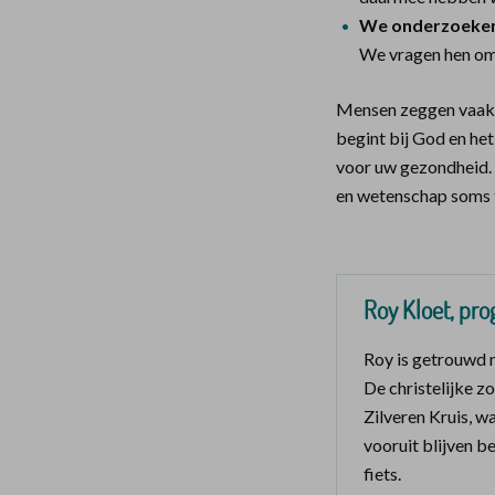
We onderzoeken 
We vragen hen om 
Mensen zeggen vaak: ‘
begint bij God en he
voor uw gezondheid. 
en wetenschap soms 
Roy Kloet, pr
Roy is getrouwd m
De christelijke z
Zilveren Kruis, wa
vooruit blijven b
fiets.