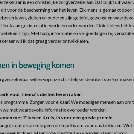
erzekeraar is een christelijke zorgverzekeraar. Dat blijkt uit waar
 uit voor de bescherming van het leven. Elk mens is gemaakt door 
boren leven, zieken en ouderen zijn geliefd, gewenst en waardevo
. Denk aan gezin, relatie, werk en ouder worden. Ook tijdens het l
betekenis zijn. Met hulp, informatie en vergoedingen bij verschil
ekeraar wil ik dat graag verder ontwikkelen.
men in beweging komen
orgverzekeraar willen wij onze christelijke identiteit sterker maken
erk voor thema’s die het leven raken
ns programma ‘Zorgen voor elkaar’. We moedigen mensen aan om 
en we met waardevolle informatie over ouder worden.
amen met Zilveren Kruis, in voor een goede premie
angrijk dat de premie geen drempel is om voor ons te kiezen. We h
 meer invloed. Maar onze identiteit en waarden staan voorop.