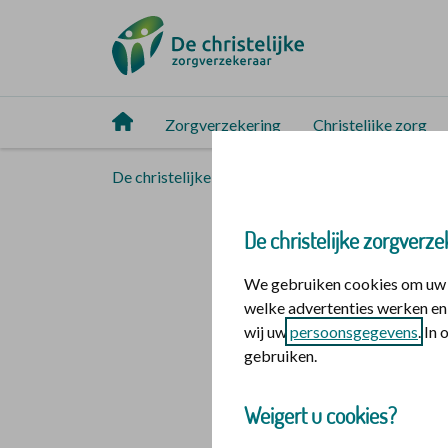
Zorgverzekering
Christelijke zorg
De christelijke zorgverzekeraar
Christelijke 
Roy ove
De christelijke zorgverze
We gebruiken cookies om uw o
De wereld om ons h
welke advertenties werken en 
wij uw
persoonsgegevens
. In
veranderingen te m
gebruiken.
proberen vooruit t
Weigert u cookies?