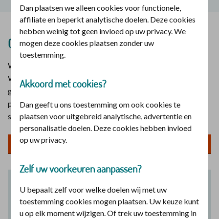
Dan plaatsen we alleen cookies voor functionele,
affiliate en beperkt analytische doelen. Deze cookies
hebben weinig tot geen invloed op uw privacy. We
Geniet van gezonde, feestelijke recepten
mogen deze cookies plaatsen zonder uw
toestemming.
We hebben een uniek en fantastisch eetplan voor 6 weken.
We tellen geen calorieën, maar zorgen elke dag wel voor een
Akkoord met cookies?
goede balans. Ontdek het hier.
Meld je je aan
voor het
programma Geloof en gezondheid? Dan krijg je extra
Dan geeft u ons toestemming om ook cookies te
plaatsen voor uitgebreid analytische, advertentie en
seizoensrecepten. En ontdek je meer over geloof en voeding.
personalisatie doelen. Deze cookies hebben invloed
op uw privacy.
Download het eetplan week 6 (pdf)
Zelf uw voorkeuren aanpassen?
U bepaalt zelf voor welke doelen wij met uw
Wie wel alles eet, moet hem niet
toestemming cookies mogen plaatsen. Uw keuze kunt
minachten die niet alles eet. En
u op elk moment wijzigen. Of trek uw toestemming in