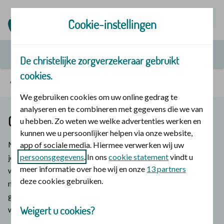
Mijn | Polis
Cookie-instellingen
De christelijke zorgverzekeraar gebruikt
cookies.
Het G-eetplan
We gebruiken cookies om uw online gedrag te
analyseren en te combineren met gegevens die we van
G-eetplan week 6
u hebben. Zo weten we welke advertenties werken en
kunnen we u persoonlijker helpen via onze website,
Met ons programma Geloof en gezondheid helpen wij je om
app of sociale media. Hiermee verwerken wij uw
persoonsgegevens
. In ons
cookie statement
vindt u
je gezond(er) en fit te laten voelen. Met dit G-eetplan willen
meer informatie over hoe wij en onze
13 partners
wij je inspireren. Heerlijke recepten zonder ongezonde E-
deze cookies gebruiken.
nummers, mét G-nummers. De G van geloof, gezondheid,
goed en genieten. Uit liefde voor de schepping. Gezond eten
Weigert u cookies?
wordt een feestje!