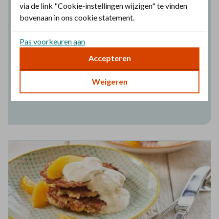
via de link "Cookie-instellingen wijzigen" te vinden
wie niet alles eet, moet hem niet
bovenaan in ons cookie statement.
veroordelen die alles eet. God
Pas voorkeuren aan
immers heeft hem aanvaard.
Accepteren
Romeinen 14:3 (HSV)
Weigeren