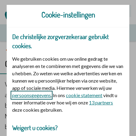
Mijn | Polis
Cookie-instellingen
De christelijke zorgverzekeraar gebruikt
cookies.
Online retraites
We gebruiken cookies om uw online gedrag te
Online retraite 6: Bezieling en compassie
analyseren en te combineren met gegevens die we van
u hebben. Zo weten we welke advertenties werken en
kunnen we u persoonlijker helpen via onze website,
Via ons programma
Geloof en gezondheid
geven wij
app of sociale media. Hiermee verwerken wij uw
aandacht aan verschillende thema’s, waaronder
persoonsgegevens
. In ons
cookie statement
vindt u
meer informatie over hoe wij en onze
13 partners
bezieling. Daar is online retraite een onderdeel van.
deze cookies gebruiken.
Mirjam van der Vegt geeft een mini-retraite, die
bestaat uit 6 afleveringen.
Weigert u cookies?