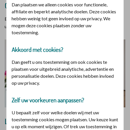
Compassie
Dan plaatsen we alleen cookies voor functionele,
affiliate en beperkt analytische doelen. Deze cookies
hebben weinig tot geen invloed op uw privacy. We
Besef goed dat je het vat bent, van waaruit je ook weer mag
mogen deze cookies plaatsen zonder uw
uitdelen. Bekijk het filmpje:
toestemming.
Akkoord met cookies?
Dan geeft u ons toestemming om ook cookies te
plaatsen voor uitgebreid analytische, advertentie en
personalisatie doelen. Deze cookies hebben invloed
op uw privacy.
Zelf uw voorkeuren aanpassen?
U bepaalt zelf voor welke doelen wij met uw
toestemming cookies mogen plaatsen. Uw keuze kunt
Lees de informatie uit het filmpje nog eens
u op elk moment wijzigen. Of trek uw toestemming in