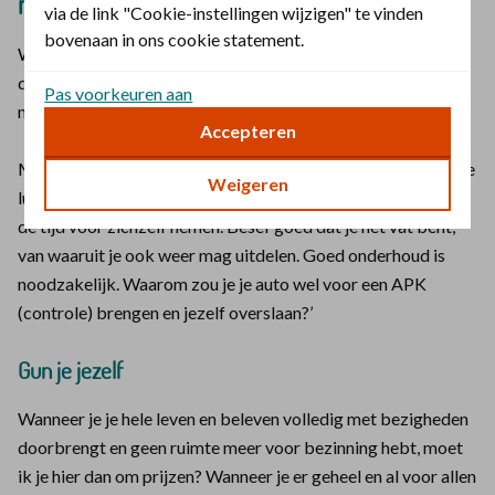
na
via de link "Cookie-instellingen wijzigen" te vinden
bovenaan in ons cookie statement.
Waar wil je deze week nog eens extra bij stil staan? Schrijf
dat voor jezelf op. Hieronder kun je de informatie nog eens
Pas voorkeuren aan
nalezen.
Accepteren
Mirjam van der Vegt: ‘Veel mensen denken dat bezieling pure
Weigeren
luxe is. Sommigen voelen zich zelfs schuldig als ze een keer
de tijd voor zichzelf nemen. Besef goed dat je het vat bent,
van waaruit je ook weer mag uitdelen. Goed onderhoud is
noodzakelijk. Waarom zou je je auto wel voor een APK
(controle) brengen en jezelf overslaan?’
Gun je jezelf
Wanneer je je hele leven en beleven volledig met bezigheden
doorbrengt en geen ruimte meer voor bezinning hebt, moet
ik je hier dan om prijzen? Wanneer je er geheel en al voor allen