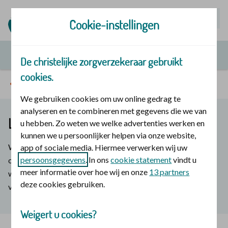
Mijn | Polis
Cookie-instellingen
De christelijke zorgverzekeraar gebruikt
cookies.
Ontspanning
We gebruiken cookies om uw online gedrag te
analyseren en te combineren met gegevens die we van
Lees ontspannen
u hebben. Zo weten we welke advertenties werken en
kunnen we u persoonlijker helpen via onze website,
We delen graag een paar boekentips met je over rust en
app of sociale media. Hiermee verwerken wij uw
persoonsgegevens
. In ons
cookie statement
vindt u
ontspanning. Lekker met een boek even ontspannen? Of
meer informatie over hoe wij en onze
13 partners
weet je niet hoe je moet ontspannen? Ontdek wat de kracht
deze cookies gebruiken.
van rust is. En hoe je vanuit rust kunt leven en werken.
Weigert u cookies?