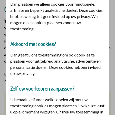
Dan plaatsen we alleen cookies voor functionele,
Ontdek hoe jij tot rust komt
affiliate en beperkt analytische doelen. Deze cookies
hebben weinig tot geen invloed op uw privacy. We
‘Ik ben erg druk in mijn hoofd. Mijn hersens draaien altijd op
mogen deze cookies plaatsen zonder uw
volle toeren. Mijn ontspanning? Die vind ik in fotografie. En
toestemming.
voor het slapen gaan lees ik graag een boek. In het boek De
kracht van rust staan 8 ervaringen beschreven. Ik herkende
Akkoord met cookies?
de situaties bij mijzelf. Ik moest het boek wel 2 keer lezen om
alles tot mij te nemen. Het boek heeft me bewust gemaakt
Dan geeft u ons toestemming om ook cookies te
plaatsen voor uitgebreid analytische, advertentie en
dat ik mezelf soms teveel opleg.’
personalisatie doelen. Deze cookies hebben invloed
op uw privacy.
Diana, communicatiemedewerker De christelijke
zorgverzekeraar
Zelf uw voorkeuren aanpassen?
U bepaalt zelf voor welke doelen wij met uw
toestemming cookies mogen plaatsen. Uw keuze kunt
u op elk moment wijzigen. Of trek uw toestemming in