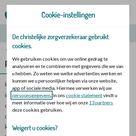
Mijn | Polis
Cookie-instellingen
De christelijke zorgverzekeraar gebruikt
cookies.
Geloof en gezondheid
We gebruiken cookies om uw online gedrag te
Podcastserie Je bent meer dan je werk
analyseren en te combineren met gegevens die we van
u hebben. Zo weten we welke advertenties werken en
kunnen we u persoonlijker helpen via onze website,
In de podcastserie Je bent meer dan je werk
app of sociale media. Hiermee verwerken wij uw
interviewt Jos Leijenhorst medewerkers en leden van
persoonsgegevens
. In ons
cookie statement
vindt u
meer informatie over hoe wij en onze
13 partners
de vakorganisaties CGMV en RMU. Wat doen deze
deze cookies gebruiken.
organisaties? Hoe zien ze geloof en gezondheid? Hoe
kunnen ze jou helpen als je vastloopt in je werk, je
Weigert u cookies?