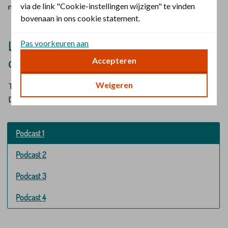
via de link "Cookie-instellingen wijzigen" te vinden
met pensioen).
bovenaan in ons cookie statement.
Pas voorkeuren aan
Luister naar de podcastserie Je bent meer
dan je werk
Accepteren
Weigeren
Tip: Doe je mee met het programma
Geloof en gezondheid
?
Dan krijg je de podcasts vanzelf in je mail.
Podcast 1
Podcast 2
Podcast 3
Podcast 4