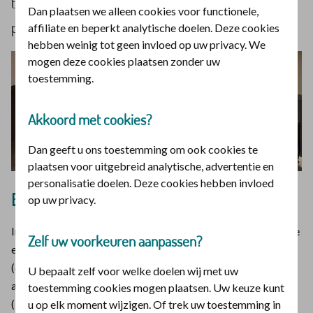
talent wilt ontwikkelen of je wilt voorbereiden op je
Dan plaatsen we alleen cookies voor functionele,
pensioen?
affiliate en beperkt analytische doelen. Deze cookies
hebben weinig tot geen invloed op uw privacy. We
mogen deze cookies plaatsen zonder uw
toestemming.
Akkoord met cookies?
Dan geeft u ons toestemming om ook cookies te
plaatsen voor uitgebreid analytische, advertentie en
personalisatie doelen. Deze cookies hebben invloed
Even voorstellen:
op uw privacy.
In de podcastserie gaan we in gesprek met: Martin van Eerde
Zelf uw voorkeuren aanpassen?
en Niels Rook (beiden directeur CGMV), Jan Kloosterman
(directeur RMU), Jan Schreuder (coördinator
U bepaalt zelf voor welke doelen wij met uw
arbeidsvoorwaardenbeleid RMU), Jessica Heger
toestemming cookies mogen plaatsen. Uw keuze kunt
(loopbaanadviseur RMU) en Kees Jansen (RMU-lid en bijna
u op elk moment wijzigen. Of trek uw toestemming in