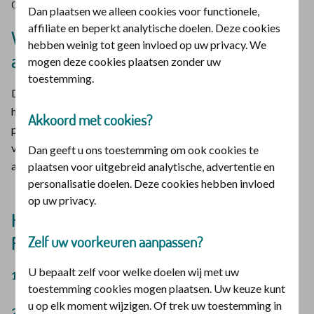
de app gebruikt.
Dan plaatsen we alleen cookies voor functionele,
affiliate en beperkt analytische doelen. Deze cookies
We geven je graag wat extra uitleg over de
hebben weinig tot geen invloed op uw privacy. We
app
mogen deze cookies plaatsen zonder uw
toestemming.
De app kan in het begin wat ingewikkeld zijn. Zodra je weet
hoe het werkt, is het een mooie toevoeging op ons
Akkoord met cookies?
programma. Om je op weg te helpen, hebben wij een stap
voor stap beschrijving gemaakt. Lees de uitleg voordat je de
Dan geeft u ons toestemming om ook cookies te
app download.
plaatsen voor uitgebreid analytische, advertentie en
personalisatie doelen. Deze cookies hebben invloed
op uw privacy.
Hoe je je aanmeldt voor de programma’s van
Zelf uw voorkeuren aanpassen?
RepFit
U bepaalt zelf voor welke doelen wij met uw
Download de sportapp RepFit in de App Store of Google
toestemming cookies mogen plaatsen. Uw keuze kunt
Play Store.
u op elk moment wijzigen. Of trek uw toestemming in
Kies rechtsonder in het startscherm voor Registreren,