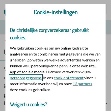
Mijn | Polis
Cookie-instellingen
De christelijke zorgverzekeraar gebruikt
cookies.
Sportapp RepFit
We gebruiken cookies om uw online gedrag te
Uitleg sportapp RepFit
analyseren en te combineren met gegevens die we van
u hebben. Zo weten we welke advertenties werken en
kunnen we u persoonlijker helpen via onze website,
Via ons programma Geloof en gezondheid motiveren
app of sociale media. Hiermee verwerken wij uw
en inspireren wij je over beweging. De sportapp RepFit
persoonsgegevens
. In ons
cookie statement
vindt u
meer informatie over hoe wij en onze
13 partners
is daar een onderdeel van. Hier kun je 4 weken lang
deze cookies gebruiken.
gebruik van maken, zonder dat het je iets kost. Het is
belangrijk om deze uitleg goed door te lezen, voordat je
Weigert u cookies?