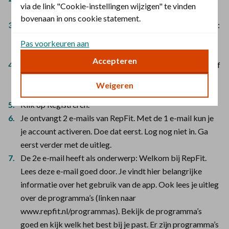
via de link "Cookie-instellingen wijzigen" te vinden
kies daarna opnieuw voor Registreren.
bovenaan in ons cookie statement.
Kies voor ‘rittenkaart’. Kies bij gewenste rittenkaart voor:
De christelijke zorgverzekeraar challenge en klik direct
Pas voorkeuren aan
op ‘Ga verder met registreren’.
Accepteren
Vul je gegevens in en verzin een wachtwoord. Daarna hoef
je alleen onderaan het vakje ‘Algemene voorwaarden’ aan
Weigeren
te vinken.
Klik op Registreren.
Je ontvangt 2 e-mails van RepFit. Met de 1 e-mail kun je
je account activeren. Doe dat eerst. Log nog niet in. Ga
eerst verder met de uitleg.
De 2e e-mail heeft als onderwerp: Welkom bij RepFit.
Lees deze e-mail goed door. Je vindt hier belangrijke
informatie over het gebruik van de app. Ook lees je uitleg
over de programma’s (linken naar
www.repfit.nl/programmas). Bekijk de programma’s
goed en kijk welk het best bij je past. Er zijn programma’s