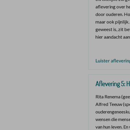
aflevering over h
door ouderen. Hoe
maar ook pijnlijk.
geweest is, zit b
hier aandacht aan
Luister afleverin
Aflevering 5: H
Rita Renema (gees
Alfred Teeuw (spe
ouderengeneeskun
wensen die mense
van hun leven. En