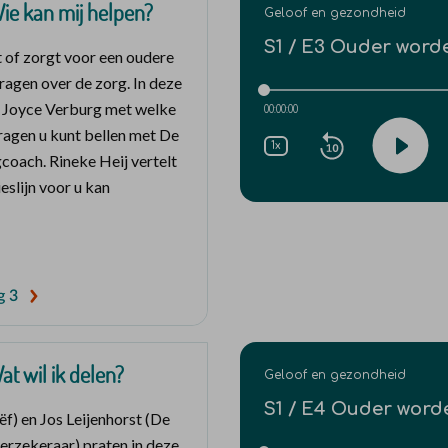
Wie kan mij helpen?
 of zorgt voor een oudere
vragen over de zorg. In deze
lt Joyce Verburg met welke
ragen u kunt bellen met De
gcoach. Rineke Heij vertelt
slijn voor u kan
g 3
at wil ik delen?
ëf) en Jos Leijenhorst (De
verzekeraar) praten in deze