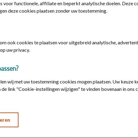
s voor functionele, affiliate en beperkt analytische doelen. Deze 
e je ouder worden kunt omarmen. En waar u hulp kunt vragen. En o
gen deze cookies plaatsen zonder uw toestemming.
ijke onderwerpen, zoals het levenseinde.
de zorgvraag van 2040
m ook cookies te plaatsen voor uitgebreid analytische, advertenti
op uw privacy.
k (NPV-Zorg voor het
erkerk en Jos Leijenhorst
passen?
zorgverzekeraar) praten
rden. Het lijkt soms of
elen wij met uw toestemming cookies mogen plaatsen. Uw keuze ku
ziekte is. Terwijl we ouder
 de link "Cookie-instellingen wijzigen" te vinden bovenaan in ons 
eten omarmen, omdat het
t. Met alles wat daar bij
eren
g 1