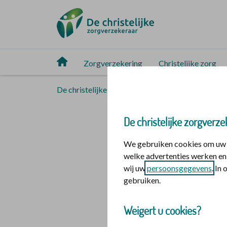
Zorgverzekering
Christelijke zorg
De christelijke zorgverzekeraar
Christelijke 
Podcasts
De christelijke zorgverze
We gebruiken cookies om uw o
Samen met Groot Ni
welke advertenties werken en 
wij uw
persoonsgegevens
. In
over ouder worden.
gebruiken.
Wat kunt u v
Weigert u cookies?
In 5 uitzendingen pr