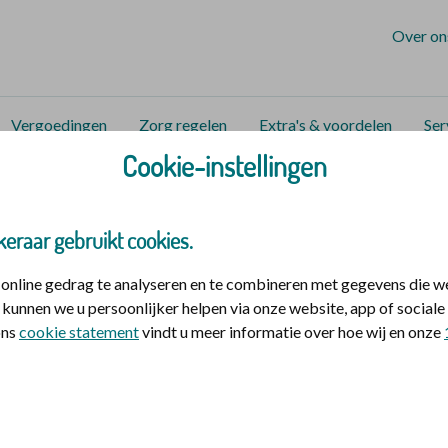
Over on
Vergoedingen
Zorg regelen
Extra's & voordelen
Ser
Cookie-instellingen
zorg en hulp
Zorgen voor elkaar en jezelf
Ouder worden
erie Ouder worden
keraar gebruikt cookies.
nline gedrag te analyseren en te combineren met gegevens die w
euws Radio heeft De christelijke zorgverzekeraar een pod
kunnen we u persoonlijker helpen via onze website, app of socia
 ons
cookie statement
vindt u meer informatie over hoe wij en onze
 Een podcast is een opname waarnaar u kunt luisteren, wan
erwachten?
aten we met experts over ouder worden. U hoort wat u voor elkaar 