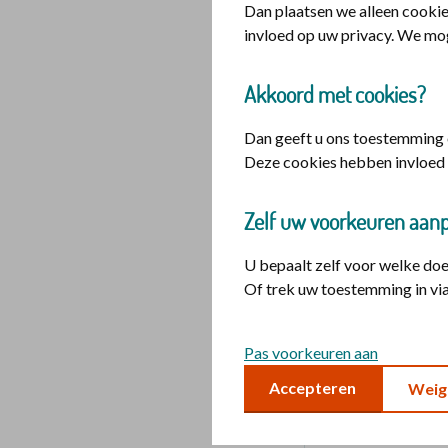
Dan plaatsen we alleen cookie
het ouder worden. Ho
invloed op uw privacy. We mo
kunt gaan over moeil
Akkoord met cookies?
Aflevering 1: 
Dan geeft u ons toestemming o
Deze cookies hebben invloed 
Diederik van Dij
leven), Maarten V
Zelf uw voorkeuren aan
(De christelijke 
over het ouder wo
U bepaalt zelf voor welke do
ouder worden een 
Of trek uw toestemming in via
worden juist mo
bij het leven hoor
Pas voorkeuren aan
komt kijken.
Accepteren
Weig
Luister afleverin