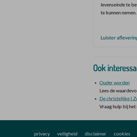
levenseinde te b
te kunnen nemen.
Luister afleverin
Ook interessa
Ouder worden
Lees de waardevol
De christelijke |
Vraag hulp bij het
privacy
veiligheid
disclaimer
cookies