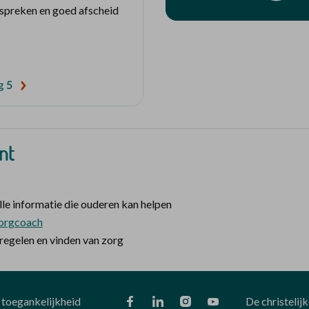
espreken en goed afscheid
g 5
nt
le informatie die ouderen kan helpen
 Zorgcoach
 regelen en vinden van zorg
toegankelijkheid
De christelij