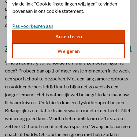
supermarkt. Of parkeer uw auto iets verder weg en loop het
via de link "Cookie-instellingen wijzigen" te vinden
laatste stukje. Of maak een goede wandeling met
bovenaan in ons cookie statement.
bijvoorbeeld uw kleinkind. Het zit ‘m vaak echt in kleine
dingen.
Pas voorkeuren aan
Accepteren
Zoek hulp als u alleen bewegen moeilijk vindt
Weigeren
Vind u het lastig vol te houden om thuis zelf oefeningen te
doen? Probeer dan op 1 of meer vaste momenten in de week
een sportschool te bezoeken. Met een langzamere opbouw
en voldoende hersteltijd kunt u bijna net zo veel als een
jonger iemand. Het is natuurlijk wel belangrijk dat u naar uw
lichaam luistert. Ook hierin kan een fysiotherapeut helpen.
Belangrijk is om dat te trainen waar u moeite mee heeft. Niet
wat u nog goed kunt. Vindt u het moeilijk om de 1e stap te
zetten? Of houdt u echt niet van sporten? Vraag hulp aan een
coach of buddy. Of sport in een groep met hulp zodat u