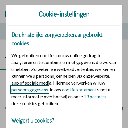
Mijn | Polis
Cookie-instellingen
De christelijke zorgverzekeraar gebruikt
cookies.
Ouder worden
We gebruiken cookies om uw online gedrag te
Tips om in beweging te blijven
analyseren en te combineren met gegevens die we van
u hebben. Zo weten we welke advertenties werken en
kunnen we u persoonlijker helpen via onze website,
Bij sporten denken veel mensen aan het leveren van
app of sociale media. Hiermee verwerken wij uw
een (zware) lichamelijke prestatie. Het maximale uit
persoonsgegevens
. In ons
cookie statement
vindt u
meer informatie over hoe wij en onze
13 partners
jezelf halen. Maar wat als uw conditie niet zo goed is?
deze cookies gebruiken.
Moet u dan maar op de bank blijven zitten? “Zeker niet!
Lekker bewegen kan bijna iedereen.” zegt Tiemen van
Weigert u cookies?