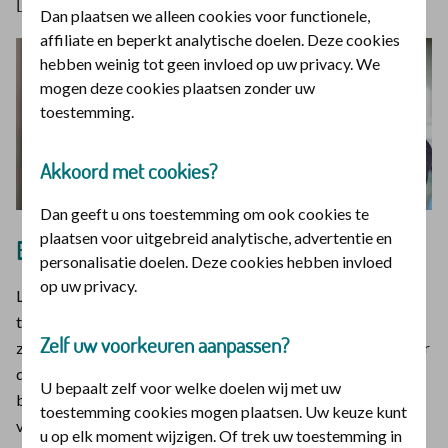
Dijk, eigenaar van Fysiocentrum Ederveen-Lunteren.
Dan plaatsen we alleen cookies voor functionele,
affiliate en beperkt analytische doelen. Deze cookies
hebben weinig tot geen invloed op uw privacy. We
mogen deze cookies plaatsen zonder uw
toestemming.
Akkoord met cookies?
Dan geeft u ons toestemming om ook cookies te
plaatsen voor uitgebreid analytische, advertentie en
Beweeg tijdens uw activiteiten van elke dag
personalisatie doelen. Deze cookies hebben invloed
op uw privacy.
Lekker bewegen hoeft niet per se zwaar te zijn en extra tijd
te kosten. U kunt het elke dag doen. Thuis kunt u makkelijk
Zelf uw voorkeuren aanpassen?
zit- en sta-oefeningen doen. Loop bijvoorbeeld een paar keer
de trap op en af. Voor ouderen zijn dit soort oefeningen
U bepaalt zelf voor welke doelen wij met uw
belangrijk. Bij het huishouden of werken in de tuin heeft u al
toestemming cookies mogen plaatsen. Uw keuze kunt
veel beweging. Loop of fiets eens de fiets naar de
u op elk moment wijzigen. Of trek uw toestemming in