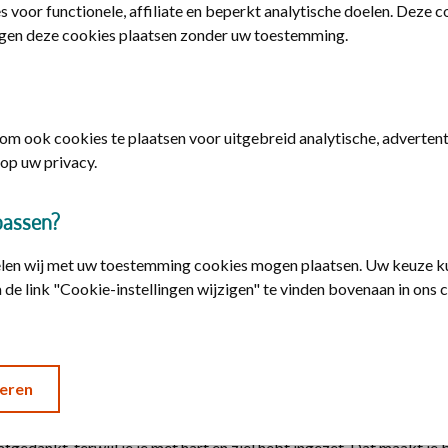
s voor functionele, affiliate en beperkt analytische doelen. Deze 
gen deze cookies plaatsen zonder uw toestemming.
m ook cookies te plaatsen voor uitgebreid analytische, advertenti
op uw privacy.
passen?
elen wij met uw toestemming cookies mogen plaatsen. Uw keuze ku
 de link "Cookie-instellingen wijzigen" te vinden bovenaan in ons 
derdeel van je leven
eren
ten, is dat werk een groot deel van ons leven uitmaakt en we vaak 
tuk van wie je bent. En als je baan wegvalt, valt er dus een stukje va
afgedankt, terwijl je je met hart en ziel hebt ingezet. Dat maakt je