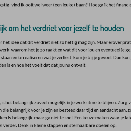
tig: vind ik ooit wel weer (een leuke) baan? Hoe ga ik het financi
ijk om het verdriet voor jezelf te houden
 het idee dat dit verdriet niet zo heftig mag zijn. Maar erover pra
 werk, waarom het je zo raakt en wat dit voor jou en eventueel je g
 staan en te realiseren wat je verliest, kom je bij je gevoel. Dan kun 
n is en hoe het voelt dat dat jou nu ontvalt.
t, is het belangrijk zoveel mogelijk in je werkritme te blijven. Zorg v
die belangrijk voor je zijn en besteed daar tijd en aandacht aan, zo
en is belangrijk, maar ga niet te snel. Een keuze maken waar je later
el verder. Denk in kleine stappen en stel haalbare doelen op.