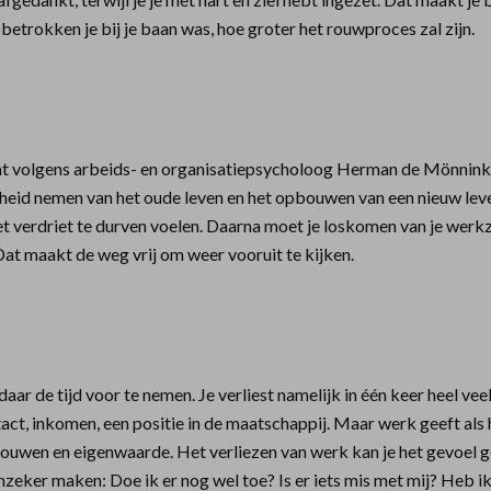
betrokken je bij je baan was, hoe groter het rouwproces zal zijn.
 volgens arbeids- en organisatiepsycholoog Herman de Mönnink i
eid nemen van het oude leven en het opbouwen van een nieuw leven
t verdriet te durven voelen. Daarna moet je loskomen van je werk
Dat maakt de weg vrij om weer vooruit te kijken.
aar de tijd voor te nemen. Je verliest namelijk in één keer heel veel:
tact, inkomen, een positie in de maatschappij. Maar werk geeft als
rouwen en eigenwaarde. Het verliezen van werk kan je het gevoel g
nzeker maken: Doe ik er nog wel toe? Is er iets mis met mij? Heb 