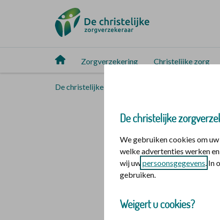
Zorgverzekering
Christelijke zorg
De christelijke zorgverzekeraar
Christelijke 
Je baan 
De christelijke zorgverze
We gebruiken cookies om uw o
Een rouwproces bij 
welke advertenties werken en 
wij uw
persoonsgegevens
. In
niet terug en ook g
gebruiken.
weer. Er wordt vaa
Weigert u cookies?
Daarmee is er het 