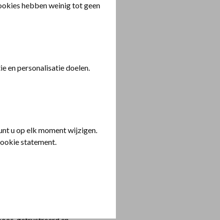
cookies hebben weinig tot geen
e en personalisatie doelen.
nt u op elk moment wijzigen.
cookie statement.
onze identiteit eraan
n jezelf weg. Je voelt
 boos, gefrustreerd en