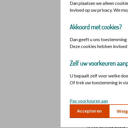
Dan plaatsen we alleen cookie
invloed op uw privacy. We mo
Akkoord met cookies?
Dan geeft u ons toestemming o
Deze cookies hebben invloed 
Zelf uw voorkeuren aan
U bepaalt zelf voor welke do
Of trek uw toestemming in via
Je werk is on
Pas voorkeuren aan
Accepteren
Weig
Wat vaak wordt verge
ontlenen. Het is een s
je aan de kant gezet, 