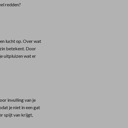
eel redden?
ten lucht op. Over wat
ezin betekent. Door
je uitpluizen wat er
oor invulling van je
dat je niet in een gat
 spijt van krijgt,