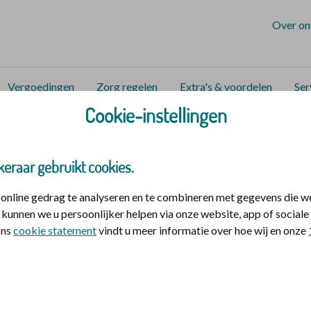
Over on
Vergoedingen
Zorg regelen
Extra's & voordelen
Ser
Cookie-instellingen
zorg en hulp
Zorgen voor elkaar en jezelf
Rouw
Verlie
verliezen
keraar gebruikt cookies.
nline gedrag te analyseren en te combineren met gegevens die w
het verliezen van een baan wordt nogal eens onderschat. Een
kunnen we u persoonlijker helpen via onze website, app of socia
 ons
cookie statement
vindt u meer informatie over hoe wij en onze
ezondheid wordt niet altijd hersteld. Maar een nieuwe baan, 
k makkelijk gezegd: ‘Joh, de banen liggen voor het oprapen.
gevaar dat het verdriet niet erkend wordt.