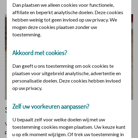
Dan plaatsen we alleen cookies voor functionele,
affiliate en beperkt analytische doelen. Deze cookies
hebben weinig tot geen invloed op uw privacy. We
mogen deze cookies plaatsen zonder uw
toestemming.
Akkoord met cookies?
Dan geeft u ons toestemming om ook cookies te
plaatsen voor uitgebreid analytische, advertentie en
personalisatie doelen. Deze cookies hebben invloed
op uw privacy.
Zelf uw voorkeuren aanpassen?
Samen herinneringen maken
U bepaalt zelf voor welke doelen wij met uw
Van goede herinneringen kun je lang nagenieten. In deze
toestemming cookies mogen plaatsen. Uw keuze kunt
podcast 5 vertelt Daniëlle Koudijs waarom herinneringen
u op elk moment wijzigen. Of trek uw toestemming in