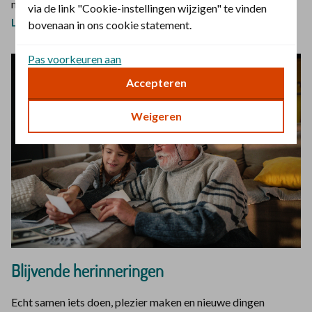
maken belangrijk is voor een gezin.
via de link "Cookie-instellingen wijzigen" te vinden
Luister de podcast Samen herinneringen maken
bovenaan in ons cookie statement.
Pas voorkeuren aan
Accepteren
Weigeren
Blijvende herinneringen
Echt samen iets doen, plezier maken en nieuwe dingen