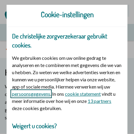
Mijn | Polis
Cookie-instellingen
De christelijke zorgverzekeraar gebruikt
cookies.
Sterke gezinnen
We gebruiken cookies om uw online gedrag te
analyseren en te combineren met gegevens die we van
Herinneringen maken
u hebben. Zo weten we welke advertenties werken en
kunnen we u persoonlijker helpen via onze website,
Wat zijn jouw favoriete herinneringen als kind? Vaak hebben
app of sociale media. Hiermee verwerken wij uw
persoonsgegevens
. In ons
cookie statement
vindt u
die te maken met vakanties. Momenten waarop je even alle
meer informatie over hoe wij en onze
13 partners
aandacht van je ouders had. Een fijne wandeling. Een goed
deze cookies gebruiken.
gesprek. Herinneringen maken zijn erg belangrijk voor een
sterk gezin.
Weigert u cookies?