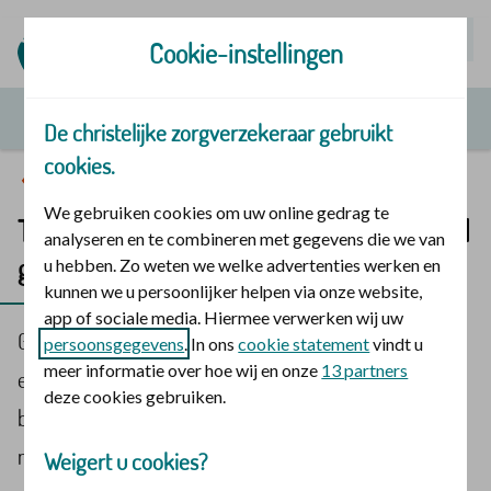
Mijn | Polis
Cookie-instellingen
De christelijke zorgverzekeraar gebruikt
cookies.
Sterke relaties
We gebruiken cookies om uw online gedrag te
Tips bij het vormen van een samengesteld
analyseren en te combineren met gegevens die we van
gezin
u hebben. Zo weten we welke advertenties werken en
kunnen we u persoonlijker helpen via onze website,
app of sociale media. Hiermee verwerken wij uw
God is een God van vergeving en nieuwe kansen. Na
persoonsgegevens
. In ons
cookie statement
vindt u
meer informatie over hoe wij en onze
13 partners
een periode van rouw en pijn kunnen mensen nieuwe
deze cookies gebruiken.
blijdschap en liefde ervaren. Dat het niet altijd
makkelijk is, spreekt vanzelf. Linda Pasman heeft een
Weigert u cookies?