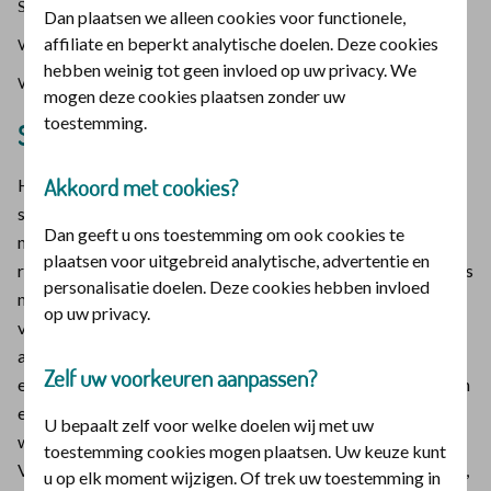
samengesteld gezin met 8 kinderen en een praktijk
Dan plaatsen we alleen cookies voor functionele,
voor relatie- en gezinscoaching. Ze deelt tips bij het
affiliate en beperkt analytische doelen. Deze cookies
hebben weinig tot geen invloed op uw privacy. We
vormen van een samengesteld gezin.
mogen deze cookies plaatsen zonder uw
toestemming.
Sluit een vorige relatie goed af
Akkoord met cookies?
Het klinkt logisch om een eerdere relatie eerst goed af te
sluiten, voordat je een nieuwe relatie begint. Maar veel
Dan geeft u ons toestemming om ook cookies te
mensen willen niets liever dan snel een gelukkige, nieuwe
plaatsen voor uitgebreid analytische, advertentie en
relatie. We zijn nu eenmaal gemaakt om te verbinden en het is
personalisatie doelen. Deze cookies hebben invloed
niet goed dat een mens alleen is. Dat lezen we al in het begin
op uw privacy.
van het Bijbelboek Genesis. Een samengesteld gezin staat
altijd op een fundament van pijn en verdriet. Het verlies van
Zelf uw voorkeuren aanpassen?
een kerngezin door overlijden, scheiden of het ontbreken van
een biologische ouder. Als je de pijn en ellende niet verwerkt,
U bepaalt zelf voor welke doelen wij met uw
worden deze zaken struikelblokken in je nieuwe relatie.
toestemming cookies mogen plaatsen. Uw keuze kunt
Vergeef de andere biologische ouder van de kinderen de pijn,
u op elk moment wijzigen. Of trek uw toestemming in