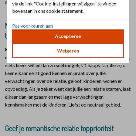
moeite en verlies.
via de link "Cookie-instellingen wijzigen" te vinden
bovenaan in ons cookie statement.
Neem de tijd bij het samenvoegen van de
Pas voorkeuren aan
twee gezinsculturen
Accepteren
Kinderen lopen emotioneel gemiddeld 2 jaar achter op de
Weigeren
ouders. Ouders die, gesterkt door het verliefdheidshormoon,
niets liever willen dan zo snel mogelijk 1 happy familie zijn.
Leer elkaar eerst goed kennen en praat over jullie
verwachtingen over de relatie, geloof, kinderen, wonen en
opvoeding. Als je zeker weet dat jullie een relatie starten, laat
elkaar dan langzaam en met lage verwachtingen
kennismaken met de kinderen. Liefst op neutraal gebied.
Geef je romantische relatie topprioriteit