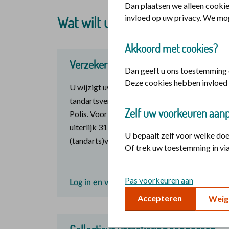
Dan plaatsen we alleen cookie
invloed op uw privacy. We mo
Wat wilt u doen?
Akkoord met cookies?
Verzekering aanpassen
Dan geeft u ons toestemming o
Deze cookies hebben invloed 
U wijzigt uw basis-, aanvullende of
tandartsverzekering makkelijk zelf in Mijn |
Zelf uw voorkeuren aan
Polis. Voor de basisverzekering doet u dit
uiterlijk 31 december. Voor uw aanvullende
U bepaalt zelf voor welke do
(tandarts)verzekering uiterlijk 31 januari.
Of trek uw toestemming in via
Pas voorkeuren aan
Log in en verander uw verzekering
Accepteren
Weig