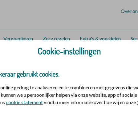
Over on
Vergoedingen
Zorg regelen
Extra's & voordelen
Ser
Cookie-instellingen
ontact
Veranderen
Mijn zorgverzekering
keraar gebruikt cookies.
 verandert
nline gedrag te analyseren en te combineren met gegevens die w
kunnen we u persoonlijker helpen via onze website, app of socia
 ons
cookie statement
vindt u meer informatie over hoe wij en onze
d of partner inschrijven