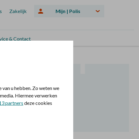
s
Zakelijk
Mijn | Polis
vice & Contact
e van u hebben. Zo weten we
le media. Hiermee verwerken
13 partners
deze cookies