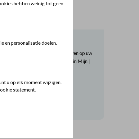
cookies hebben weinig tot geen
Gezinslid toevoegen
e en personalisatie doelen.
Wilt u uw kind of partner inschrijven op uw
polis? Dat regelt u makkelijk zelf in Mijn |
Polis.
nt u op elk moment wijzigen.
cookie statement.
Log in en schrijf gezinslid in