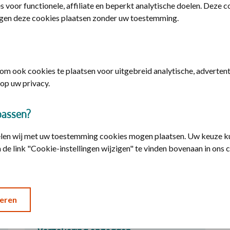
s voor functionele, affiliate en beperkt analytische doelen. Deze 
gen deze cookies plaatsen zonder uw toestemming.
Eigen risico aanpassen
m ook cookies te plaatsen voor uitgebreid analytische, advertenti
op uw privacy.
U kunt uw vrijwillig eigen risico aanpassen in
Mijn | Polis. Doe dit uiterlijk 31 december.
passen?
elen wij met uw toestemming cookies mogen plaatsen. Uw keuze ku
 de link "Cookie-instellingen wijzigen" te vinden bovenaan in ons 
Log in en wijzig uw eigen risico
eren