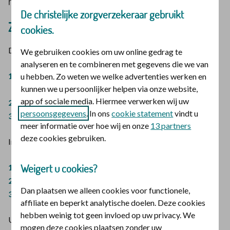
rekenvoorbeeld.
De christelijke zorgverzekeraar gebruikt
Zo zijn de eigen kosten opgebouwd
cookies.
De eigen kosten zijn opgebouwd uit 3 delen.
We gebruiken cookies om uw online gedrag te
analyseren en te combineren met gegevens die we van
Het verschil tussen het aangevraagde en door ons
u hebben. Zo weten we welke advertenties werken en
kunnen we u persoonlijker helpen via onze website,
goedgekeurde bedrag
app of sociale media. Hiermee verwerken wij uw
De wettelijke eigen bijdrage
persoonsgegevens
. In ons
cookie statement
vindt u
Uw eigen risico.
meer informatie over hoe wij en onze
13 partners
deze cookies gebruiken.
In dit voorbeeld (bedragen vanaf 2026) zijn de delen:
Weigert u cookies?
€ 171,98
€ 438,71
Dan plaatsen we alleen cookies voor functionele,
€ 20
affiliate en beperkt analytische doelen. Deze cookies
hebben weinig tot geen invloed op uw privacy. We
Uw eigen kosten zijn de 3 bedragen bij elkaar opgeteld. Dat
mogen deze cookies plaatsen zonder uw