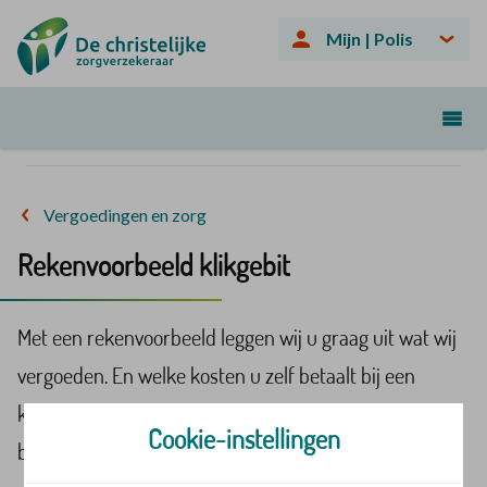
Mijn | Polis
Vergoedingen en zorg
Rekenvoorbeeld klikgebit
Met een rekenvoorbeeld leggen wij u graag uit wat wij
vergoeden. En welke kosten u zelf betaalt bij een
klikgebit, kunstgebit of reparatie. Bij andere
Cookie-instellingen
behandelingen kunt u ook gebruik maken van dit