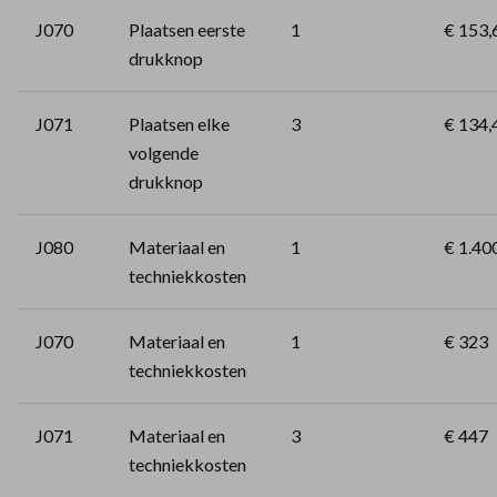
J070
Plaatsen eerste
1
€ 153,
drukknop
J071
Plaatsen elke
3
€ 134,
volgende
drukknop
J080
Materiaal en
1
€ 1.40
techniekkosten
J070
Materiaal en
1
€ 323
techniekkosten
J071
Materiaal en
3
€ 447
techniekkosten