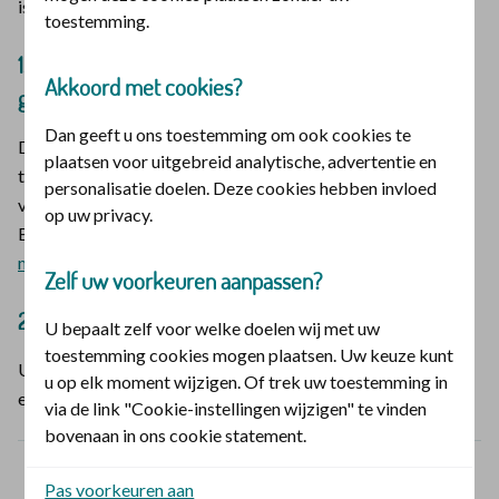
is € 630,69.
toestemming.
1. € 171,98 is het verschil tussen aangevraagd en
Akkoord met cookies?
goedgekeurd bedrag
Dan geeft u ons toestemming om ook cookies te
De zorgverlener vraagt bijvoorbeeld € 323 aan materiaal en
plaatsen voor uitgebreid analytische, advertentie en
techniekkosten. Wij vergoeden maximaal € 151,02. Het
personalisatie doelen. Deze cookies hebben invloed
verschil tussen deze 2 bedragen betaalt u zelf (€ 171,98).
op uw privacy.
Bekijk de maximale bedragen van
techniek- en
materiaalkosten 2026 (pdf)
.
Zelf uw voorkeuren aanpassen?
2. € 429,96 is de wettelijke eigen bijdrage
U bepaalt zelf voor welke doelen wij met uw
toestemming cookies mogen plaatsen. Uw keuze kunt
U betaalt een wettelijke eigen bijdrage. De hoogte van deze
u op elk moment wijzigen. Of trek uw toestemming in
eigen bijdrage hangt af van uw behandeling:
via de link "Cookie-instellingen wijzigen" te vinden
bovenaan in ons cookie statement.
Behandeling
% eigen
Pas voorkeuren aan