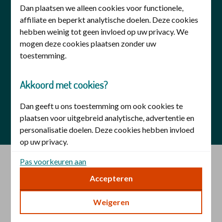
Dan plaatsen we alleen cookies voor functionele,
privacy
veiligheid
disclaimer
affiliate en beperkt analytische doelen. Deze cookies
hebben weinig tot geen invloed op uw privacy. We
cookies
toegankelijkheid
mogen deze cookies plaatsen zonder uw
toestemming.
Akkoord met cookies?
De christelijke zorgverzekeraar is onderdeel van Zilveren
Dan geeft u ons toestemming om ook cookies te
Kruis
plaatsen voor uitgebreid analytische, advertentie en
personalisatie doelen. Deze cookies hebben invloed
op uw privacy.
Pas voorkeuren aan
Zelf uw voorkeuren aanpassen?
Accepteren
U bepaalt zelf voor welke doelen wij met uw
Weigeren
toestemming cookies mogen plaatsen. Uw keuze kunt
u op elk moment wijzigen. Of trek uw toestemming in