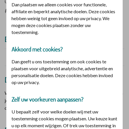
uit verbonden te zijn. De uitdagingen komen uit het
Dan plaatsen we alleen cookies voor functionele,
#powerbook In verbinding.
affiliate en beperkt analytische doelen. Deze cookies
hebben weinig tot geen invloed op uw privacy. We
mogen deze cookies plaatsen zonder uw
toestemming.
Extra uitdaging: plan een gezinsmoment
Akkoord met cookies?
Lees Ruth 1:16
Dan geeft u ons toestemming om ook cookies te
plaatsen voor uitgebreid analytische, advertentie en
personalisatie doelen. Deze cookies hebben invloed
Deze Bijbeltekst geldt ook voor God in jou
op uw privacy.
Waar jij bent, is Hij. Waar jij gaat, gaat Hij mee. God woont in
Zelf uw voorkeuren aanpassen?
je hart en is er altijd, ook al voel je dat misschien niet. Toch is
die verbinding er wel.
U bepaalt zelf voor welke doelen wij met uw
toestemming cookies mogen plaatsen. Uw keuze kunt
u op elk moment wijzigen. Of trek uw toestemming in