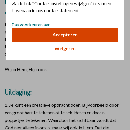
Plan tot slot een gezinsmoment op een
via de link "Cookie-instellingen wijzigen" te vinden
zondag
bovenaan in ons cookie statement.
Heb je de uitdagingen gevolgd? Plan tot slot een
Pas voorkeuren aan
gezinsmoment op een zondag. Hopelijk hebben jullie een
Accepteren
fijne dag met elkaar. Een mooi moment om samen met je
kinderen eens te bespreken of zij voelen dat God bij hen is.
Weigeren
Of Hij mee gaat in hun harten.
Wij in Hem, Hij in ons
Uitdaging:
1. Je kunt een creatieve opdracht doen. Bijvoorbeeld door
een groot hart te tekenen of te schilderen en daarin
poppetjes te tekenen. Waardoor het zichtbaar wordt dat
God niet alleen in ons is, maar wij ook in Hem. Dat die