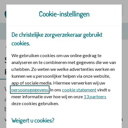
Mijn | Polis
Cookie-instellingen
De christelijke zorgverzekeraar gebruikt
cookies.
Stille tijd uitdaging
We gebruiken cookies om uw online gedrag te
Stille tijd-extra uitdaging: plan een
analyseren en te combineren met gegevens die we van
gezinsmoment
u hebben. Zo weten we welke advertenties werken en
kunnen we u persoonlijker helpen via onze website,
app of sociale media. Hiermee verwerken wij uw
Via ons programma
Geloof en gezondheid
geven wij
persoonsgegevens
. In ons
cookie statement
vindt u
meer informatie over hoe wij en onze
13 partners
aandacht aan verschillende thema’s, waaronder
deze cookies gebruiken.
bezieling. De stille tijd-uitdaging is hier een onderdeel
van. Daniëlle Koudijs (Power to the Mama’s) daagt je 6x
Weigert u cookies?