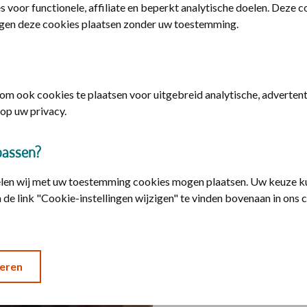
s voor functionele, affiliate en beperkt analytische doelen. Deze 
gen deze cookies plaatsen zonder uw toestemming.
m ook cookies te plaatsen voor uitgebreid analytische, advertenti
op uw privacy.
Vaderkracht in c
passen?
elen wij met uw toestemming cookies mogen plaatsen. Uw keuze ku
Willie de Jong is kraamve
 de link "Cookie-instellingen wijzigen" te vinden bovenaan in ons 
vader als zijn kind net gebo
van een vader in de hechtin
Luister naar podcast 2
eren