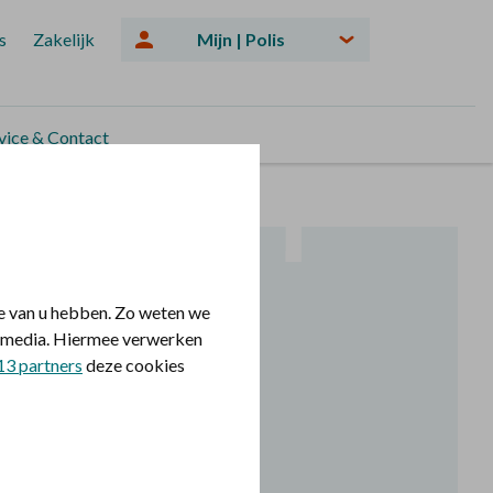
s
Zakelijk
Mijn | Polis
vice & Contact
Een hecht gezin
e van u hebben. Zo weten we
le media. Hiermee verwerken
13 partners
deze cookies