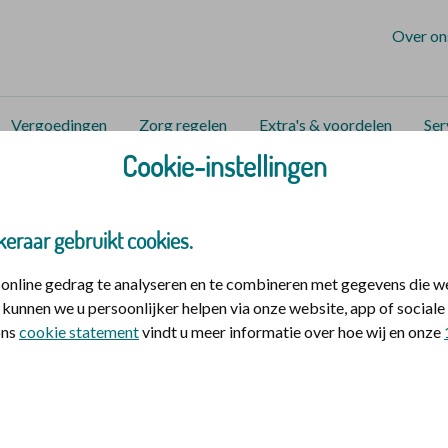
Over on
Vergoedingen
Zorg regelen
Extra's & voordelen
Ser
Cookie-instellingen
zorg en hulp
Zorgen voor elkaar en jezelf
Sterke gezinnen
keraar gebruikt cookies.
nline gedrag te analyseren en te combineren met gegevens die w
kunnen we u persoonlijker helpen via onze website, app of socia
 ons
cookie statement
vindt u meer informatie over hoe wij en onze
d. Dat heeft veel invloed
en daarin verschillende
Dus hier gaat het vooral
or moeders.