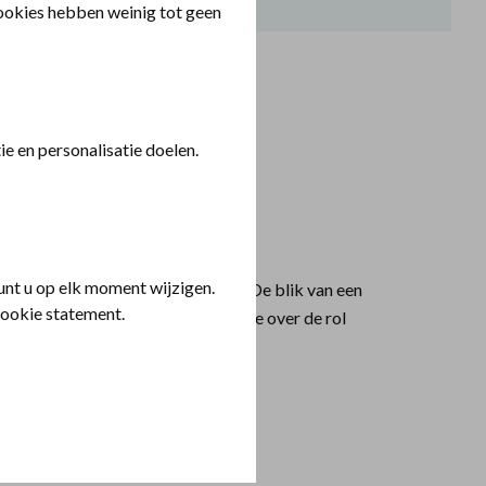
cookies hebben weinig tot geen
e en personalisatie doelen.
ontact
nt u op elk moment wijzigen.
rzorgende. Haar mooiste moment? De blik van een
cookie statement.
ren is. In deze podcast vertelt Willie over de rol
g van een kind.