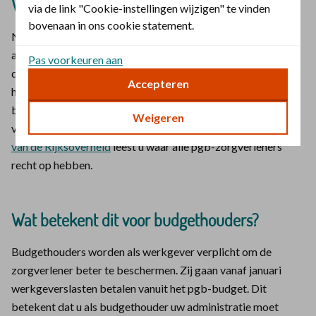
Wat verandert er voor zorgverleners?
via de link "Cookie-instellingen wijzigen" te vinden
bovenaan in ons cookie statement.
Nu hebben pgb-zorgverleners met een
arbeidsovereenkomst van maximaal 3 dagen minder rechten
Pas voorkeuren aan
dan zorgverleners die meer dagen werken. Vanaf januari
Accepteren
heeft elke pgb-zorgverlener meer rechten, zoals
bescherming bij ontslag, recht op bijzonder verlof en zijn ze
Weigeren
verzekerd voor werknemersverzekeringen. Op
de website
van de Rijksoverheid
leest u waar alle pgb-zorgverleners
recht op hebben.
Wat betekent dit voor budgethouders?
Budgethouders worden als werkgever verplicht om de
zorgverlener beter te beschermen. Zij gaan vanaf januari
werkgeverslasten betalen vanuit het pgb-budget. Dit
betekent dat u als budgethouder uw administratie moet