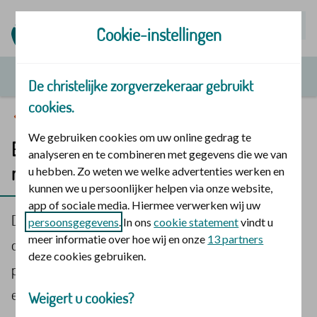
Mijn | Polis
Cookie-instellingen
De christelijke zorgverzekeraar gebruikt
cookies.
Pgb
We gebruiken cookies om uw online gedrag te
Elke pgb-zorgverlener krijgt dezelfde
analyseren en te combineren met gegevens die we van
rechten
u hebben. Zo weten we welke advertenties werken en
kunnen we u persoonlijker helpen via onze website,
app of sociale media. Hiermee verwerken wij uw
De overheid is van plan om vanaf 1 januari 2026
persoonsgegevens
. In ons
cookie statement
vindt u
meer informatie over hoe wij en onze
13 partners
dezelfde regels te laten gelden voor alle
deze cookies gebruiken.
persoonsgebonden budget (pgb)-zorgverleners met
een arbeidsovereenkomst
. Of ze nu maximaal 3 dagen
Weigert u cookies?