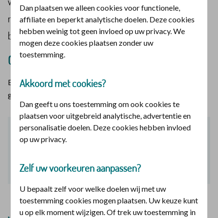
werken of 4 dagen of meer, er is geen verschil meer in
Dan plaatsen we alleen cookies voor functionele,
rechten. Dit zorgt ook voor veranderingen voor
affiliate en beperkt analytische doelen. Deze cookies
hebben weinig tot geen invloed op uw privacy. We
budgethouders.
mogen deze cookies plaatsen zonder uw
toestemming.
Gelden de nieuwe regels voor u?
Akkoord met cookies?
Beantwoord de vragen en kijk of de nieuwe regels voor u
gelden.
Dan geeft u ons toestemming om ook cookies te
plaatsen voor uitgebreid analytische, advertentie en
personalisatie doelen. Deze cookies hebben invloed
Krijgt u zorg van informele zorgverleners?
op uw privacy.
-Maak uw keuze-
Zelf uw voorkeuren aanpassen?
U bepaalt zelf voor welke doelen wij met uw
toestemming cookies mogen plaatsen. Uw keuze kunt
u op elk moment wijzigen. Of trek uw toestemming in