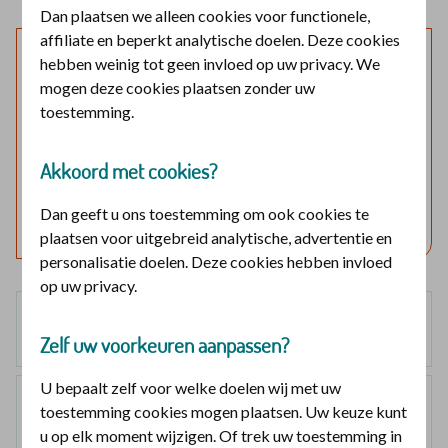
Dan plaatsen we alleen cookies voor functionele,
affiliate en beperkt analytische doelen. Deze cookies
Laat mijn verzekering zien
hebben weinig tot geen invloed op uw privacy. We
mogen deze cookies plaatsen zonder uw
Log in en bekijk welke vergoedingen en voorwaarden
toestemming.
voor u gelden.
Akkoord met cookies?
Log in met DigiD
Dan geeft u ons toestemming om ook cookies te
Geen DigiD?
Vraag aan
plaatsen voor uitgebreid analytische, advertentie en
personalisatie doelen. Deze cookies hebben invloed
op uw privacy.
Basisverzekering
Zelf uw voorkeuren aanpassen?
geen vergoeding
U bepaalt zelf voor welke doelen wij met uw
Smallpolis
toestemming cookies mogen plaatsen. Uw keuze kunt
geen vergoeding
u op elk moment wijzigen. Of trek uw toestemming in