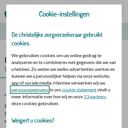
Mijn | Polis
Cookie-instellingen
De christelijke zorgverzekeraar gebruikt
cookies.
Vergoedingen en zorg
We gebruiken cookies om uw online gedrag te
Cursus afvallen
analyseren en te combineren met gegevens die we van
Vergoeding 2025
u hebben. Zo weten we welke advertenties werken en
kunnen we u persoonlijker helpen via onze website,
app of sociale media. Hiermee verwerken wij uw
2025
2026
persoonsgegevens
. In ons
cookie statement
vindt u
meer informatie over hoe wij en onze
13 partners
deze cookies gebruiken.
Bij deze cursussen krijgt u advies over gewicht verliezen. Bij
De christelijke zorgverzekeraar kunt u een vergoeding voor
Weigert u cookies?
een cursus afvallen vanuit de aanvullende verzekering. .