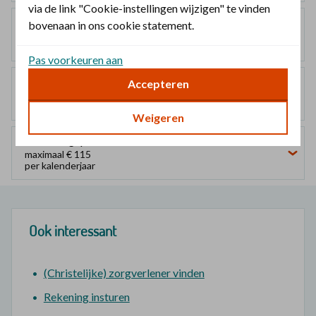
via de link "Cookie-instellingen wijzigen" te vinden
Mediumpolis
bovenaan in ons cookie statement.
maximaal € 115
per kalenderjaar
Pas voorkeuren aan
Largepolis
Accepteren
maximaal € 115
per kalenderjaar
Weigeren
Extra Largepolis
maximaal € 115
per kalenderjaar
Ook interessant
(Christelijke) zorgverlener vinden
Rekening insturen