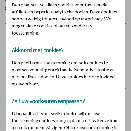
vergoeding voor een geheugentraining krijgen vanuit
Dan plaatsen we alleen cookies voor functionele,
sommige aanvullende verzekeringen.
affiliate en beperkt analytische doelen. Deze cookies
hebben weinig tot geen invloed op uw privacy. We
mogen deze cookies plaatsen zonder uw
Laat mijn verzekering zien
toestemming.
Log in en bekijk welke vergoedingen en voorwaarden
Akkoord met cookies?
voor u gelden.
Dan geeft u ons toestemming om ook cookies te
plaatsen voor uitgebreid analytische, advertentie en
Log in met DigiD
personalisatie doelen. Deze cookies hebben invloed
Geen DigiD?
Vraag aan
op uw privacy.
Zelf uw voorkeuren aanpassen?
Basisverzekering
U bepaalt zelf voor welke doelen wij met uw
geen vergoeding
toestemming cookies mogen plaatsen. Uw keuze kunt
u op elk moment wijzigen. Of trek uw toestemming in