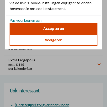
Smallpolis
via de link "Cookie-instellingen wijzigen" te vinden
geen vergoeding
bovenaan in ons cookie statement.
Mediumpolis
Pas voorkeuren aan
max. € 115
Accepteren
per kalenderjaar
Weigeren
Largepolis
max. € 115
per kalenderjaar
Extra Largepolis
max. € 115
per kalenderjaar
Ook interessant
(Christelijke) zorgverlener vinden