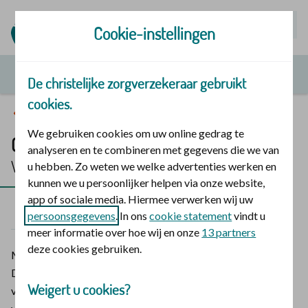
Mijn | Polis
Cookie-instellingen
De christelijke zorgverzekeraar gebruikt
cookies.
Vergoedingen en zorg
We gebruiken cookies om uw online gedrag te
Geheugentraining
analyseren en te combineren met gegevens die we van
Vergoeding 2026
u hebben. Zo weten we welke advertenties werken en
kunnen we u persoonlijker helpen via onze website,
app of sociale media. Hiermee verwerken wij uw
2026
2025
persoonsgegevens
. In ons
cookie statement
vindt u
meer informatie over hoe wij en onze
13 partners
deze cookies gebruiken.
Met een geheugentraining worden uw hersenen geprikkeld.
De training kan u helpen om uw geheugen en concentratie te
Weigert u cookies?
verbeteren. Bij De christelijke zorgverzekeraar kunt u een