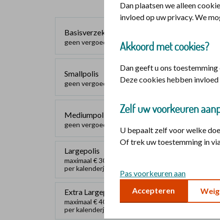
Dan plaatsen we alleen cookie
invloed op uw privacy. We mo
Basisverzekering
geen vergoeding
Akkoord met cookies?
Dan geeft u ons toestemming o
Smallpolis
Deze cookies hebben invloed 
geen vergoeding
Zelf uw voorkeuren aan
Mediumpolis
geen vergoeding
U bepaalt zelf voor welke do
Of trek uw toestemming in via
Largepolis
maximaal € 300
per kalenderjaar
Pas voorkeuren aan
Accepteren
Weig
Extra Largepolis
maximaal € 400
per kalenderjaar