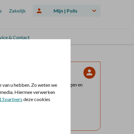
s
Zakelijk
Mijn | Polis
vice & Contact
Laat mijn verzekering zien
Log in en bekijk welke vergoedingen en
e van u hebben. Zo weten we
le media. Hiermee verwerken
voorwaarden voor u gelden.
13 partners
deze cookies
Log in met DigiD
Geen DigiD?
Vraag aan