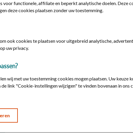
s voor functionele, affiliate en beperkt analytische doelen. Deze 
gen deze cookies plaatsen zonder uw toestemming.
Vergoedingen en voorwaarden
Kies uw verzekering en bekijk de vergoedingen en v
m ook cookies te plaatsen voor uitgebreid analytische, advertenti
op uw privacy.
passen?
elen wij met uw toestemming cookies mogen plaatsen. Uw keuze ku
 de link "Cookie-instellingen wijzigen" te vinden bovenaan in ons 
eren