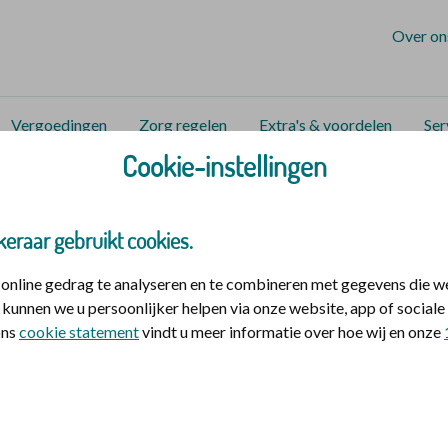
Over on
Vergoedingen
Zorg regelen
Extra's & voordelen
Ser
Cookie-instellingen
n en zorg
Acnebehandeling
keraar gebruikt cookies.
nline gedrag te analyseren en te combineren met gegevens die w
kunnen we u persoonlijker helpen via onze website, app of socia
 ons
cookie statement
vindt u meer informatie over hoe wij en onze
 hier last van? Bij De christelijke zorgverzekeraar kunt u
es) krijgen vanuit de aanvullende verzekering.