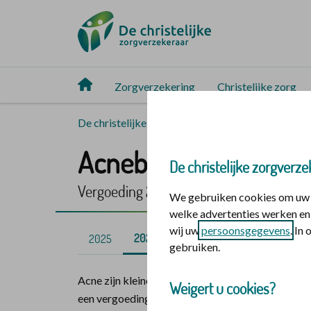
Zorgverzekering
Christelijke zorg
De christelijke zorgverzekeraar
Vergoedinge
Acnebehandeling
De christelijke zorgverze
Vergoeding 2026
We gebruiken cookies om uw o
welke advertenties werken en 
wij uw
persoonsgegevens
. In
2026
2025
gebruiken.
Acne zijn kleine ontstekingen van de huid. Heeft u
Weigert u cookies?
een vergoeding voor acnebehandeling (jeugdpuistj