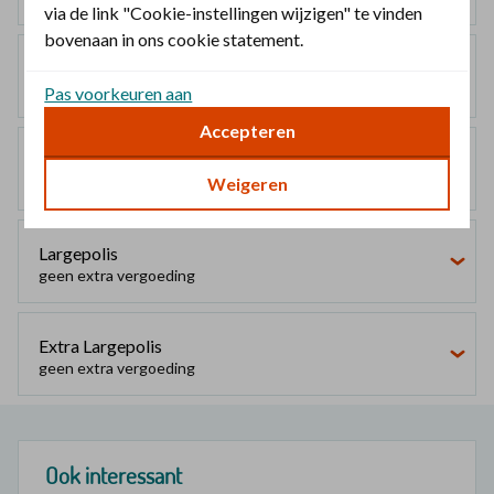
via de link "Cookie-instellingen wijzigen" te vinden
bovenaan in ons cookie statement.
Smallpolis
geen extra vergoeding
Pas voorkeuren aan
Accepteren
Mediumpolis
Weigeren
geen extra vergoeding
Largepolis
geen extra vergoeding
Extra Largepolis
geen extra vergoeding
Ook interessant