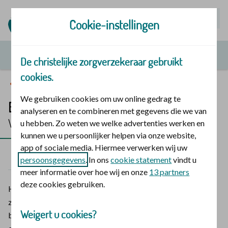
Mijn | Polis
Cookie-instellingen
De christelijke zorgverzekeraar gebruikt
cookies.
Vergoedingen en zorg
We gebruiken cookies om uw online gedrag te
Buikbreukband
analyseren en te combineren met gegevens die we van
Vergoeding 2026
u hebben. Zo weten we welke advertenties werken en
kunnen we u persoonlijker helpen via onze website,
app of sociale media. Hiermee verwerken wij uw
2026
2025
persoonsgegevens
. In ons
cookie statement
vindt u
meer informatie over hoe wij en onze
13 partners
deze cookies gebruiken.
Heeft u een buikbreukband nodig? Bij De christelijke
zorgverzekeraar krijgt u een vergoeding voor een
Weigert u cookies?
buikbreukband. Een buikbreukband is een hulpmiddel dat