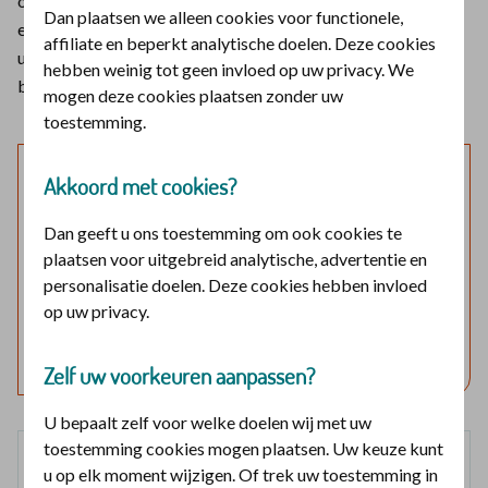
ondersteuning biedt bij een buikwandbreuk (hernia) of na
Dan plaatsen we alleen cookies voor functionele,
een buikoperatie. Het helpt pijn te verminderen, een
affiliate en beperkt analytische doelen. Deze cookies
uitstulping te ondersteunen en de doorbloeding te
hebben weinig tot geen invloed op uw privacy. We
bevorderen.
mogen deze cookies plaatsen zonder uw
toestemming.
Laat mijn verzekering zien
Akkoord met cookies?
Log in en bekijk welke vergoedingen en voorwaarden
Dan geeft u ons toestemming om ook cookies te
voor u gelden.
plaatsen voor uitgebreid analytische, advertentie en
personalisatie doelen. Deze cookies hebben invloed
op uw privacy.
Log in met DigiD
Geen DigiD?
Vraag aan
Zelf uw voorkeuren aanpassen?
U bepaalt zelf voor welke doelen wij met uw
toestemming cookies mogen plaatsen. Uw keuze kunt
Basisverzekering
u op elk moment wijzigen. Of trek uw toestemming in
100%