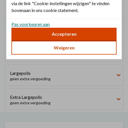
Basisverzekering
via de link "Cookie-instellingen wijzigen" te vinden
100%
bovenaan in ons cookie statement.
Pas voorkeuren aan
Smallpolis
geen extra vergoeding
Accepteren
Weigeren
Mediumpolis
geen extra vergoeding
Largepolis
geen extra vergoeding
Extra Largepolis
geen extra vergoeding