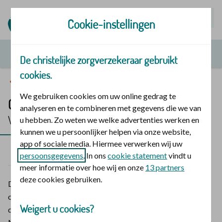
Mijn | Polis
Cookie-instellingen
De christelijke zorgverzekeraar gebruikt
cookies.
Vergoedingen en zorg
We gebruiken cookies om uw online gedrag te
Geriatrische revalidatie
analyseren en te combineren met gegevens die we van
Vergoeding 2026
u hebben. Zo weten we welke advertenties werken en
kunnen we u persoonlijker helpen via onze website,
app of sociale media. Hiermee verwerken wij uw
2026
2025
persoonsgegevens
. In ons
cookie statement
vindt u
meer informatie over hoe wij en onze
13 partners
deze cookies gebruiken.
De vergoeding is bedoeld voor kwetsbare ouderen. Doel is
om hen te helpen terugkeren naar huis om zo goed mogelijk
Weigert u cookies?
deel te kunnen blijven nemen aan het maatschappelijk leven.