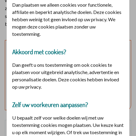
waarmee uw zorgverlener u kan verplaatsen. Uw
Dan plaatsen we alleen cookies voor functionele,
zorgverlener legt de stof onder uw lichaam. Door met een
affiliate en beperkt analytische doelen. Deze cookies
speciale techniek aan het laken te trekken, glijdt of rolt u een
hebben weinig tot geen invloed op uw privacy. We
bepaalde kant op.
mogen deze cookies plaatsen zonder uw
toestemming.
Laat mijn verzekering zien
Akkoord met cookies?
Log in en bekijk welke vergoedingen en voorwaarden
Dan geeft u ons toestemming om ook cookies te
voor u gelden.
plaatsen voor uitgebreid analytische, advertentie en
personalisatie doelen. Deze cookies hebben invloed
op uw privacy.
Log in met DigiD
Geen DigiD?
Vraag aan
Zelf uw voorkeuren aanpassen?
U bepaalt zelf voor welke doelen wij met uw
toestemming cookies mogen plaatsen. Uw keuze kunt
Basisverzekering
u op elk moment wijzigen. Of trek uw toestemming in
100%