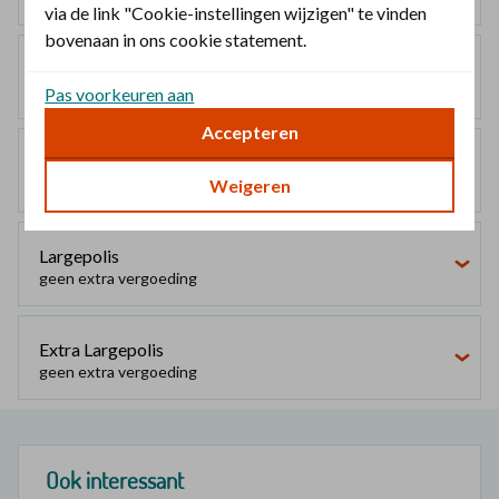
via de link "Cookie-instellingen wijzigen" te vinden
bovenaan in ons cookie statement.
Smallpolis
geen extra vergoeding
Pas voorkeuren aan
Accepteren
Mediumpolis
Weigeren
geen extra vergoeding
Largepolis
geen extra vergoeding
Extra Largepolis
geen extra vergoeding
Ook interessant