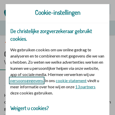
Mijn | Polis
Cookie-instellingen
De christelijke zorgverzekeraar gebruikt
cookies.
Vergoedingen en zorg
We gebruiken cookies om uw online gedrag te
Glij- en rollaken
analyseren en te combineren met gegevens die we van
Vergoeding 2026
u hebben. Zo weten we welke advertenties werken en
kunnen we u persoonlijker helpen via onze website,
app of sociale media. Hiermee verwerken wij uw
2026
2025
persoonsgegevens
. In ons
cookie statement
vindt u
meer informatie over hoe wij en onze
13 partners
deze cookies gebruiken.
Heeft u hulp nodig met uzelf verplaatsen in bed? Bij De
christelijke zorgverzekeraar krijgt u een vergoeding voor een
Weigert u cookies?
glij- en rollaken. Een glijlaken of rollaken is een gladde stof