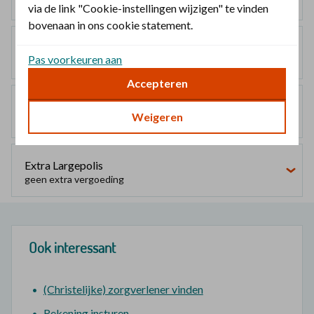
geen extra vergoeding
via de link "Cookie-instellingen wijzigen" te vinden
bovenaan in ons cookie statement.
Mediumpolis
Pas voorkeuren aan
geen extra vergoeding
Accepteren
Largepolis
Weigeren
geen extra vergoeding
Extra Largepolis
geen extra vergoeding
Ook interessant
(Christelijke) zorgverlener vinden
Rekening insturen