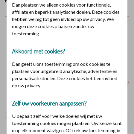
Een katheter kan bijvoorbeeld urine uit de blaas afvoeren.
Dan plaatsen we alleen cookies voor functionele,
affiliate en beperkt analytische doelen. Deze cookies
hebben weinig tot geen invloed op uw privacy. We
Laat mijn verzekering zien
mogen deze cookies plaatsen zonder uw
toestemming.
Log in en bekijk welke vergoedingen en voorwaarden
voor u gelden.
Akkoord met cookies?
Log in met DigiD
Dan geeft u ons toestemming om ook cookies te
plaatsen voor uitgebreid analytische, advertentie en
Geen DigiD?
Vraag aan
personalisatie doelen. Deze cookies hebben invloed
op uw privacy.
Zelf uw voorkeuren aanpassen?
Basisverzekering
100%
U bepaalt zelf voor welke doelen wij met uw
toestemming cookies mogen plaatsen. Uw keuze kunt
Smallpolis
u op elk moment wijzigen. Of trek uw toestemming in