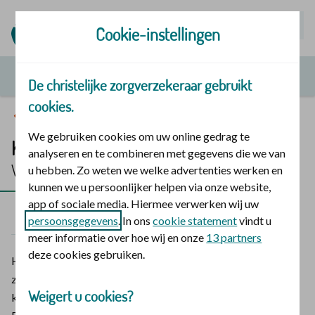
Mijn | Polis
Cookie-instellingen
De christelijke zorgverzekeraar gebruikt
cookies.
Vergoedingen en zorg
We gebruiken cookies om uw online gedrag te
Katheter
analyseren en te combineren met gegevens die we van
Vergoeding 2026
u hebben. Zo weten we welke advertenties werken en
kunnen we u persoonlijker helpen via onze website,
app of sociale media. Hiermee verwerken wij uw
2026
2025
persoonsgegevens
. In ons
cookie statement
vindt u
meer informatie over hoe wij en onze
13 partners
deze cookies gebruiken.
Heeft u een katheter nodig? Bij De christelijke
zorgverzekeraar krijgt u hiervoor een vergoeding. Een
Weigert u cookies?
katheter is een buisje dat in het lichaam wordt aangebracht.