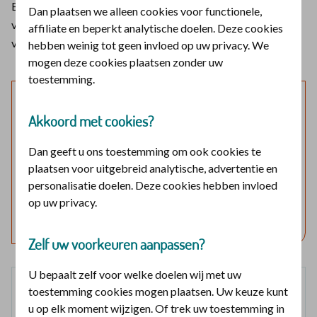
Bij De christelijke zorgverzekeraar kunt u een vergoeding
Dan plaatsen we alleen cookies voor functionele,
voor een therapeutisch vakantiekamp voor kinderen krijgen
affiliate en beperkt analytische doelen. Deze cookies
vanuit de aanvullende verzekering.
hebben weinig tot geen invloed op uw privacy. We
mogen deze cookies plaatsen zonder uw
toestemming.
Laat mijn verzekering zien
Akkoord met cookies?
Log in en bekijk welke vergoedingen en voorwaarden
Dan geeft u ons toestemming om ook cookies te
voor u gelden.
plaatsen voor uitgebreid analytische, advertentie en
personalisatie doelen. Deze cookies hebben invloed
Log in met DigiD
op uw privacy.
Geen DigiD?
Vraag aan
Zelf uw voorkeuren aanpassen?
U bepaalt zelf voor welke doelen wij met uw
Basisverzekering
toestemming cookies mogen plaatsen. Uw keuze kunt
geen vergoeding
u op elk moment wijzigen. Of trek uw toestemming in