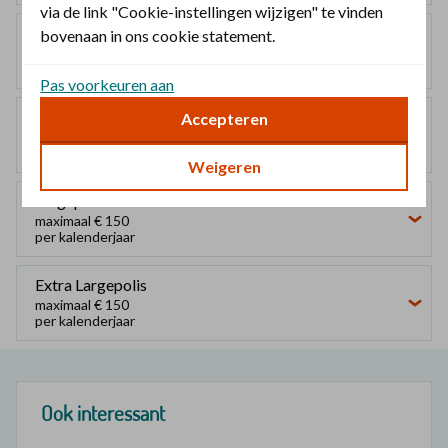
via de link "Cookie-instellingen wijzigen" te vinden
bovenaan in ons cookie statement.
Smallpolis
geen vergoeding
Pas voorkeuren aan
Accepteren
Mediumpolis
geen vergoeding
Weigeren
Largepolis
maximaal € 150
per kalenderjaar
Extra Largepolis
maximaal € 150
per kalenderjaar
Ook interessant