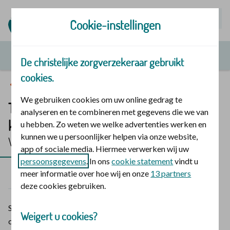
Mijn | Polis
Cookie-instellingen
De christelijke zorgverzekeraar gebruikt
cookies.
Vergoedingen en zorg
We gebruiken cookies om uw online gedrag te
Therapeutisch vakantiekamp voor
analyseren en te combineren met gegevens die we van
kinderen
u hebben. Zo weten we welke advertenties werken en
kunnen we u persoonlijker helpen via onze website,
Vergoeding 2026
app of sociale media. Hiermee verwerken wij uw
persoonsgegevens
. In ons
cookie statement
vindt u
meer informatie over hoe wij en onze
13 partners
2026
2025
deze cookies gebruiken.
Speciale vakantiekampen voor kinderen tot 18 jaar met een
Weigert u cookies?
chronische ziekte. Bijvoorbeeld astma, diabetes of kanker.