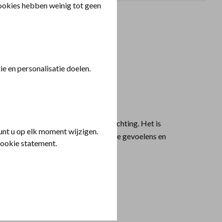
cookies hebben weinig tot geen
e en personalisatie doelen.
n over gedrag
chein gaan we in gesprek over hechting. Het is
nt u op elk moment wijzigen.
e plek te hebben bij anderen. Om onze gevoelens en
cookie statement.
e laten zien.