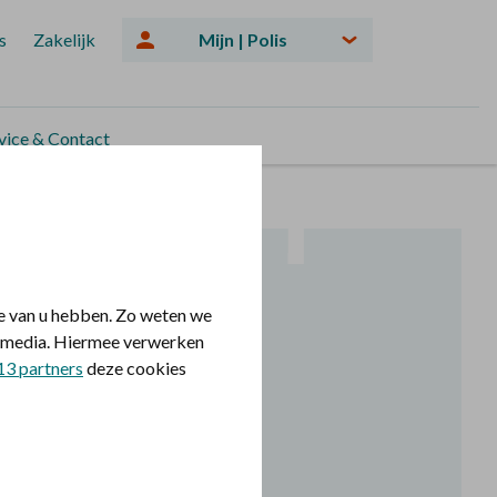
s
Zakelijk
Mijn | Polis
vice & Contact
dheid
Gedrag en omgeving
e van u hebben. Zo weten we
le media. Hiermee verwerken
13 partners
deze cookies