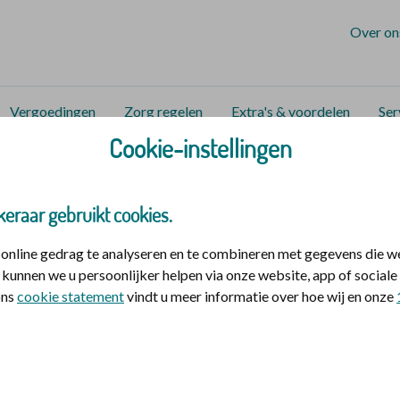
Over on
Vergoedingen
Zorg regelen
Extra's & voordelen
Ser
Cookie-instellingen
zorg en hulp
Zorgen voor elkaar en jezelf
Geloof en gezon
keraar gebruikt cookies.
nline gedrag te analyseren en te combineren met gegevens die w
kunnen we u persoonlijker helpen via onze website, app of socia
 ons
cookie statement
vindt u meer informatie over hoe wij en onze
ukt niet vanzelf. Met
en, zoals God naar je kijkt.