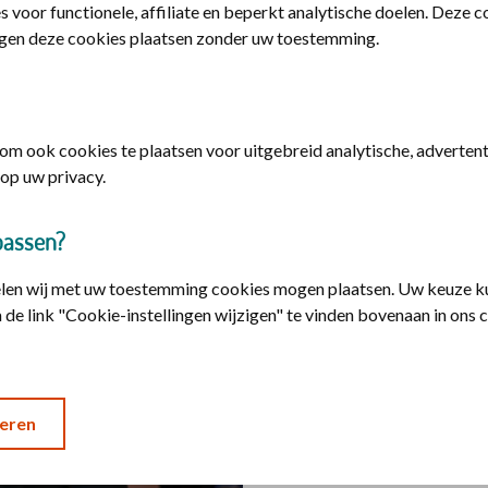
s voor functionele, affiliate en beperkt analytische doelen. Deze 
gen deze cookies plaatsen zonder uw toestemming.
m ook cookies te plaatsen voor uitgebreid analytische, advertenti
op uw privacy.
Goede gesprekke
passen?
Met Mieke de Boer-Sonnens
elen wij met uw toestemming cookies mogen plaatsen. Uw keuze ku
heel belangrijk een veilig
 de link "Cookie-instellingen wijzigen" te vinden bovenaan in ons 
emoties te ontwikkelen en t
Luister de gesprekken
eren