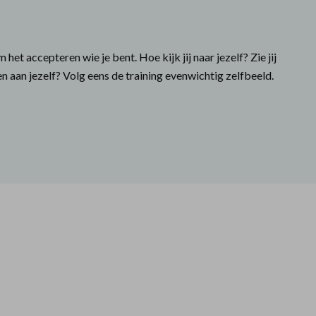
t accepteren wie je bent. Hoe kijk jij naar jezelf? Zie jij
en aan jezelf? Volg eens de training evenwichtig zelfbeeld.