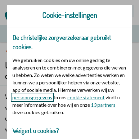
Mijn | Polis
Cookie-instellingen
De christelijke zorgverzekeraar gebruikt
cookies.
Pgb
We gebruiken cookies om uw online gedrag te
U wilt een Zvw-pgb aanvragen. Hoe werkt
analyseren en te combineren met gegevens die we van
dat?
u hebben. Zo weten we welke advertenties werken en
kunnen we u persoonlijker helpen via onze website,
app of sociale media. Hiermee verwerken wij uw
Wilt u een persoonsgebonden budget verpleging en
persoonsgegevens
. In ons
cookie statement
vindt u
meer informatie over hoe wij en onze
13 partners
verzorging (Zvw-pgb) aanvragen? Of de indicatie van
deze cookies gebruiken.
uw Zvw-pgb wijzigen of verlengen? Wij helpen u op
weg.
Weigert u cookies?