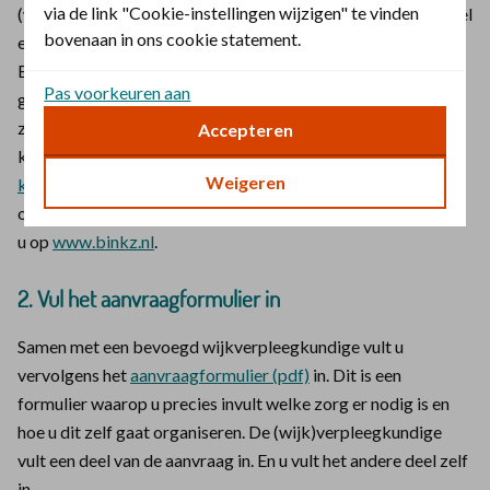
via de link "Cookie-instellingen wijzigen" te vinden
(wijk)verpleegkundige verplicht. In onze
zorggids
vindt u snel
bovenaan in ons cookie statement.
een bevoegd (wijk)verpleegkundige bij u in de buurt.
Bevoegd betekent geschoold op HBO niveau. En
Pas voorkeuren aan
geregistreerd als verpleegkundige in het BIG-register. Hij of
zij beoordeelt of u een indicatie kunt krijgen. Voor zorg aan
Accepteren
kinderen tot 18 jaar neemt u contact op met een
hbo-
Weigeren
kinderverpleegkundige
. Of verpleegkundig specialist met
opleiding tot kinderverpleegkundige. Meer informatie vindt
u op
www.binkz.nl
.
2. Vul het aanvraagformulier in
Samen met een bevoegd wijkverpleegkundige vult u
vervolgens het
aanvraagformulier (pdf)
in. Dit is een
formulier waarop u precies invult welke zorg er nodig is en
hoe u dit zelf gaat organiseren. De (wijk)verpleegkundige
vult een deel van de aanvraag in. En u vult het andere deel zelf
in.