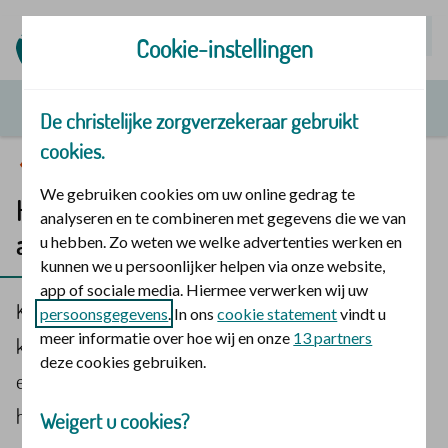
Mijn | Polis
Cookie-instellingen
De christelijke zorgverzekeraar gebruikt
cookies.
Vergoedingen en zorg
We gebruiken cookies om uw online gedrag te
Hoortoestel bij een niet-gecontracteerde
analyseren en te combineren met gegevens die we van
audicien
u hebben. Zo weten we welke advertenties werken en
kunnen we u persoonlijker helpen via onze website,
app of sociale media. Hiermee verwerken wij uw
Kiest u voor een niet-gecontracteerde audicien? Dan
persoonsgegevens
. In ons
cookie statement
vindt u
meer informatie over hoe wij en onze
13 partners
koopt u het hoortoestel. Wij betalen alleen als u naar
deze cookies gebruiken.
een audicien gaat die een
StAr-registratie
heeft. En u
heeft vooraf toestemming van ons nodig.
Weigert u cookies?