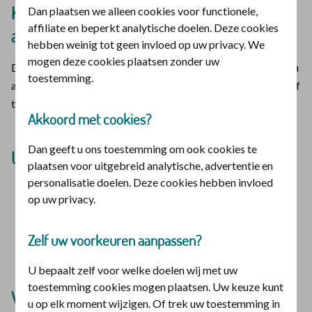
Kiest u voor een niet-gecontracteerde
Dan plaatsen we alleen cookies voor functionele,
affiliate en beperkt analytische doelen. Deze cookies
audicien?
hebben weinig tot geen invloed op uw privacy. We
mogen deze cookies plaatsen zonder uw
Dan koopt u het hoortoestel. Wij betalen alleen als u naar een
toestemming.
audicien gaat die een
StAr-registratie
heeft. En u heeft vooraf
toestemming van ons nodig.
Akkoord met cookies?
Dan geeft u ons toestemming om ook cookies te
U betaalt een deel van de kosten zelf
plaatsen voor uitgebreid analytische, advertentie en
personalisatie doelen. Deze cookies hebben invloed
U betaalt
eigen risico
omdat u het toestel koopt.
op uw privacy.
U betaalt een eigen bijdrage.
Is uw hoortoestel duurder dan de maximale vergoeding?
Zelf uw voorkeuren aanpassen?
Dan betaalt u het prijsverschil zelf bij.
U bepaalt zelf voor welke doelen wij met uw
toestemming cookies mogen plaatsen. Uw keuze kunt
Voordeel bij gecontracteerde audiciens
u op elk moment wijzigen. Of trek uw toestemming in