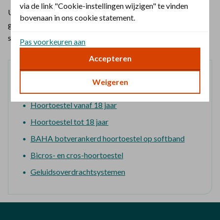
via de link "Cookie-instellingen wijzigen" te vinden
U bent bij de aanschaf van uw hoortoestel voordelig uit bij
bovenaan in ons cookie statement.
gecontracteerde audiciens. Met deze audiciens hebben wij
scherpe prijsafspraken gemaakt.
Pas voorkeuren aan
Accepteren
Vergoedingen
Weigeren
Hoortoestel vanaf 18 jaar
Hoortoestel tot 18 jaar
BAHA botverankerd hoortoestel op softband
Bicros- en cros-hoortoestel
Geluidsoverdrachtsystemen