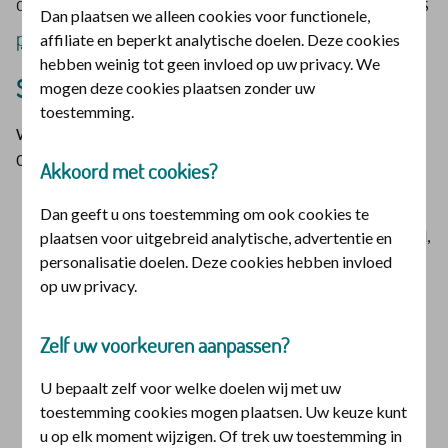
dit bij ons
melden
. U vindt deze informatie terug in ons
Dan plaatsen we alleen cookies voor functionele,
privacyreglement
.
affiliate en beperkt analytische doelen. Deze cookies
hebben weinig tot geen invloed op uw privacy. We
Spelregels voor het gebruik van de app
mogen deze cookies plaatsen zonder uw
toestemming.
Wij kunnen u deze voorwaarden toesturen. Bel ons gerust
071 308 38 88.
Akkoord met cookies?
U mag de app gebruiken als u 16 jaar of ouder bent.
Dan geeft u ons toestemming om ook cookies te
Uw inloggegevens (bijvoorbeeld inlognaam, wachtwoord,
plaatsen voor uitgebreid analytische, advertentie en
personalisatie doelen. Deze cookies hebben invloed
pincode) mag u niet aan anderen geven. Vermoed u
op uw privacy.
misbruik?
Meldt
u dit dan bij ons.
U mag niet doen alsof u iemand anders bent. Wij mogen
onderzoek doen als wij denken dat u zich hier niet aan
Zelf uw voorkeuren aanpassen?
houdt.
U bepaalt zelf voor welke doelen wij met uw
U download de laatste update, zorgt voor goede
toestemming cookies mogen plaatsen. Uw keuze kunt
apparatuur, verbinding en beveiliging. U verstoort de
u op elk moment wijzigen. Of trek uw toestemming in
werking van de app niet.