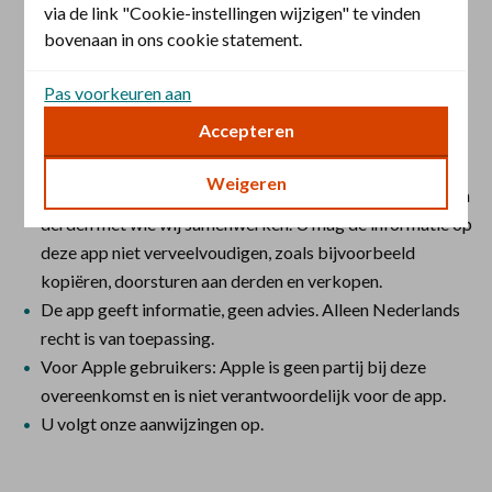
via de link "Cookie-instellingen wijzigen" te vinden
Wij mogen de app stoppen en veranderen. De nieuwste
bovenaan in ons cookie statement.
versie is te vinden via
De christelijke | App
. Bij een update
van de app accepteert u de nieuwste versie van deze app-
Pas voorkeuren aan
voorwaarden.
Accepteren
De productvoorwaarden van uw verzekering zijn van
toepassing en gaan boven deze app-voorwaarden.
Weigeren
Het (intellectueel) eigendom van de app is van ons. Of van
derden met wie wij samenwerken. U mag de informatie op
deze app niet verveelvoudigen, zoals bijvoorbeeld
kopiëren, doorsturen aan derden en verkopen.
De app geeft informatie, geen advies. Alleen Nederlands
recht is van toepassing.
Voor Apple gebruikers: Apple is geen partij bij deze
overeenkomst en is niet verantwoordelijk voor de app.
U volgt onze aanwijzingen op.