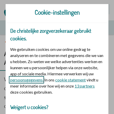
Mijn | Polis
Cookie-instellingen
De christelijke zorgverzekeraar gebruikt
cookies.
Service en contact
We gebruiken cookies om uw online gedrag te
Algemene voorwaarden De christelijke |
analyseren en te combineren met gegevens die we van
App
u hebben. Zo weten we welke advertenties werken en
kunnen we u persoonlijker helpen via onze website,
app of sociale media. Hiermee verwerken wij uw
Wij gebruiken uw gegevens om te zien wie u bent. En
persoonsgegevens
. In ons
cookie statement
vindt u
meer informatie over hoe wij en onze
13 partners
om uw declaraties goed te verwerken. We houden
deze cookies gebruiken.
statistieken bij. We doen onderzoeken en vertellen u
over producten of diensten. Wilt u dit niet? Dan kunt u
Weigert u cookies?