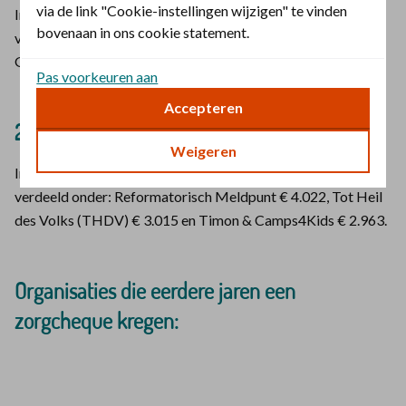
via de link "Cookie-instellingen wijzigen" te vinden
In 2020 werd De christelijke zorgverzekeraar Zorgcheque
bovenaan in ons cookie statement.
verdeeld onder: VBOK € 4.492, Jesus.net (project OUD
GOUD) € 3.439 en Stichting Gratis Gezond € 2.069.
Pas voorkeuren aan
Accepteren
2019
Weigeren
In 2019 werd De christelijke zorgverzekeraar Zorgcheque
verdeeld onder: Reformatorisch Meldpunt € 4.022, Tot Heil
des Volks (THDV) € 3.015 en Timon & Camps4Kids € 2.963.
Organisaties die eerdere jaren een
zorgcheque kregen: