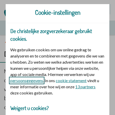
Mijn | Polis
Cookie-instellingen
De christelijke zorgverzekeraar gebruikt
cookies.
Over ons
We gebruiken cookies om uw online gedrag te
De christelijke | Zorgcheque
analyseren en te combineren met gegevens die we van
u hebben. Zo weten we welke advertenties werken en
kunnen we u persoonlijker helpen via onze website,
Met de De christelijke | Zorgcheque steunen wij
app of sociale media. Hiermee verwerken wij uw
christelijke zorg. Wij geven in totaal € 10.000 weg. Dit
persoonsgegevens
. In ons
cookie statement
vindt u
meer informatie over hoe wij en onze
13 partners
verdelen we over 3 organisaties. De verdeling van dit
deze cookies gebruiken.
bedrag hangt af van het aantal stemmen dat iedere
organisatie ontvangt.
Weigert u cookies?