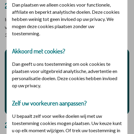
2021
Dan plaatsen we alleen cookies voor functionele,
affiliate en beperkt analytische doelen. Deze cookies
hebben weinig tot geen invloed op uw privacy. We
In 2021 werd De christelijke zorgverzekeraar Zorgcheque
mogen deze cookies plaatsen zonder uw
verdeeld over Stichting De Haven: € 3.733, Stichting Gave €
toestemming.
3.604 en Gevangenenzorg Nederland € 2.663.
Akkoord met cookies?
Dan geeft u ons toestemming om ook cookies te
plaatsen voor uitgebreid analytische, advertentie en
personalisatie doelen. Deze cookies hebben invloed
op uw privacy.
Zelf uw voorkeuren aanpassen?
U bepaalt zelf voor welke doelen wij met uw
toestemming cookies mogen plaatsen. Uw keuze kunt
2020
u op elk moment wijzigen. Of trek uw toestemming in