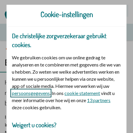
Mijn | Polis
Cookie-instellingen
De christelijke zorgverzekeraar gebruikt
cookies.
Service en contact
We gebruiken cookies om uw online gedrag te
Betalingsregeling aanvragen
analyseren en te combineren met gegevens die we van
u hebben. Zo weten we welke advertenties werken en
kunnen we u persoonlijker helpen via onze website,
Heeft u dit jaar een betalingsregeling gehad die niet is
app of sociale media. Hiermee verwerken wij uw
nagekomen? Dan kunt u een jaar lang geen nieuwe
persoonsgegevens
. In ons
cookie statement
vindt u
meer informatie over hoe wij en onze
13 partners
betalingsregeling afspreken.
deze cookies gebruiken.
Is uw betalingsachterstand overgenomen door een
Weigert u cookies?
incassobureau of overgedragen aan het Zorginstituut
Nederland (ZiNL)?