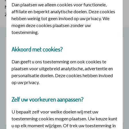
Dan plaatsen we alleen cookies voor functionele,
Neem dan contact op met uw incassobureau of het
affiliate en beperkt analytische doelen. Deze cookies
Zorginstituut.
hebben weinig tot geen invloed op uw privacy. We
mogen deze cookies plaatsen zonder uw
toestemming.
Veranderen
Akkoord met cookies?
Dan geeft u ons toestemming om ook cookies te
Geboorte
plaatsen voor uitgebreid analytische, advertentie en
Overlijden
personalisatie doelen. Deze cookies hebben invloed
op uw privacy.
Samenwonen of trouwen
Uit elkaar gaan
Zelf uw voorkeuren aanpassen?
Alle veranderingen
U bepaalt zelf voor welke doelen wij met uw
Zorgpas
toestemming cookies mogen plaatsen. Uw keuze kunt
u op elk moment wijzigen. Of trek uw toestemming in