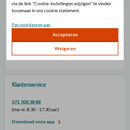
via de link "Cookie-instellingen wijzigen" te vinden
Zorg
bovenaan in ons cookie statement.
Pas voorkeuren aan
Zorgverlener met contract vinden
Accepteren
Christelijke zorgverlener vinden
Tarieven niet-gecontracteerde zorg
Weigeren
Inkoopbeleid voor zorgaanbieders
Klantenservice
071 308 38 88
(ma-vr, 8.30 - 17.30 uur)
Download onze app