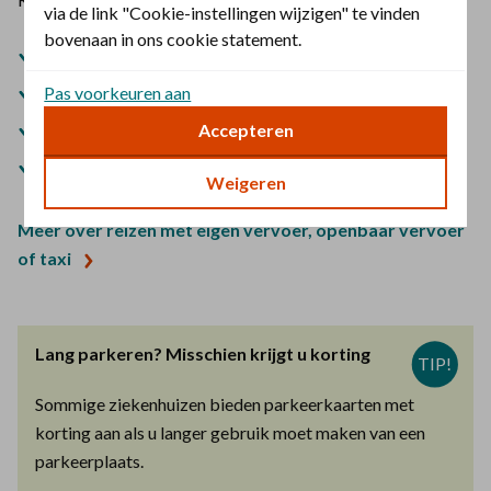
via de link "Cookie-instellingen wijzigen" te vinden
bovenaan in ons cookie statement.
U bepaalt zelf wanneer u reist
U heeft geen wachttijd
Pas voorkeuren aan
U reist rechtstreeks
Accepteren
U mag begeleiding meenemen
Weigeren
Meer over reizen met eigen vervoer, openbaar vervoer
of taxi
Lang parkeren? Misschien krijgt u korting
TIP!
Sommige ziekenhuizen bieden parkeerkaarten met
korting aan als u langer gebruik moet maken van een
parkeerplaats.