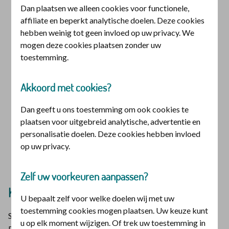
Krijg ik reiskosten vergoed?
Dan plaatsen we alleen cookies voor functionele,
affiliate en beperkt analytische doelen. Deze cookies
hebben weinig tot geen invloed op uw privacy. We
Reist u naar en van uw zorgverlener
mogen deze cookies plaatsen zonder uw
voor een behandeling? Misschien
toestemming.
heeft u dan recht op een
Akkoord met cookies?
vergoeding van uw reiskosten
Dan geeft u ons toestemming om ook cookies te
plaatsen voor uitgebreid analytische, advertentie en
Toestemming aanvragen
personalisatie doelen. Deze cookies hebben invloed
op uw privacy.
Zelf uw voorkeuren aanpassen?
Kies wat de beste manier is om te reizen
U bepaalt zelf voor welke doelen wij met uw
toestemming cookies mogen plaatsen. Uw keuze kunt
Samen met u kiezen we wat de beste manier is om te reizen.
u op elk moment wijzigen. Of trek uw toestemming in
Reizen met eigen vervoer heeft de volgende voordelen: