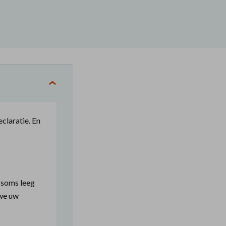
claratie. En
 soms leeg
 we uw