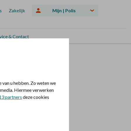
s
Zakelijk
Mijn | Polis
vice & Contact
e van u hebben. Zo weten we
voerskosten voor
le media. Hiermee verwerken
13 partners
deze cookies
voerder, waarmee
emming aanvraagt