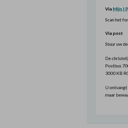
Via
Mijn | 
Scan het fo
Via post
Stuur uw de
De christeli
Postbus 7
3000 KB 
U ontvangt 
maar bewaar