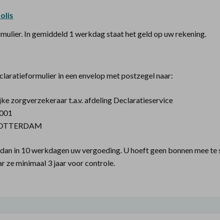
Polis
rmulier. In gemiddeld 1 werkdag staat het geld op uw rekening.
claratieformulier in een envelop met postzegel naar:
jke zorgverzekeraar t.a.v. afdeling Declaratieservice
0001
ROTTERDAM
dan in 10 werkdagen uw vergoeding. U hoeft geen bonnen mee te 
 ze minimaal 3 jaar voor controle.