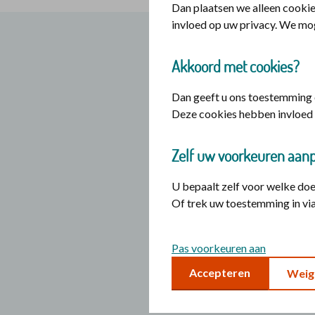
Dan plaatsen we alleen cookie
invloed op uw privacy. We mo
Direct
online 
Akkoord met cookies?
Vraag uw gemaakte re
Dan geeft u ons toestemming o
Deze cookies hebben invloed 
Insturen reiskoste
Insturen reiskoste
Zelf uw voorkeuren aan
U bepaalt zelf voor welke do
Insturen reiskoste
Of trek uw toestemming in via
Insturen boot- en/
Pas voorkeuren aan
Insturen bezoek- en
Accepteren
Weig
Insturen overnacht