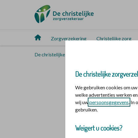
Zorgverzekering
Christelijke zorg
De christelijke zorgverzekeraar
Service en c
Vergoedi
De christelijke zorgverze
We gebruiken cookies om uw o
Voor het insturen 
welke advertenties werken en 
wij uw
persoonsgegevens
. In
eigen vervoer of h
gebruiken.
wij geen afspraken
Weigert u cookies?
bij onze Vervoerslij