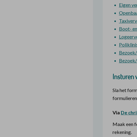
Eigen ve
Openbaa
Taxiverv
Boot- en
Logeerv
Poliklin
Bezoek/v
Bezoek/v
Insturen v
Sla het for
formulieren
Via
De chri
Maak een fo
rekening.