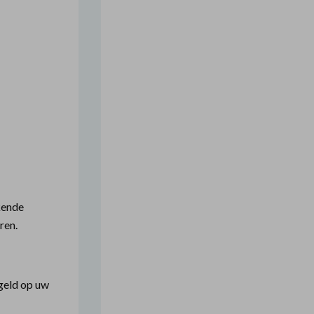
ekende
ren.
geld op uw