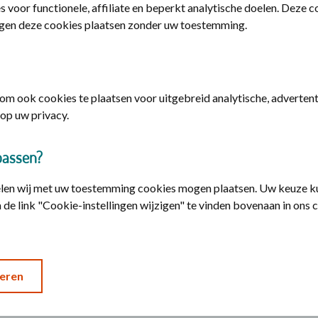
s voor functionele, affiliate en beperkt analytische doelen. Deze 
gen deze cookies plaatsen zonder uw toestemming.
regelen
iskosten terug via ons online declaratieformulier.
m ook cookies te plaatsen voor uitgebreid analytische, advertenti
op uw privacy.
n eigen vervoer
n openbaar vervoer
passen?
elen wij met uw toestemming cookies mogen plaatsen. Uw keuze ku
n niet-gecontracteerd taxivervoer
 de link "Cookie-instellingen wijzigen" te vinden bovenaan in ons 
of tunnelkosten
/of verblijfskosten voor alle bezoekers
eren
ingskosten