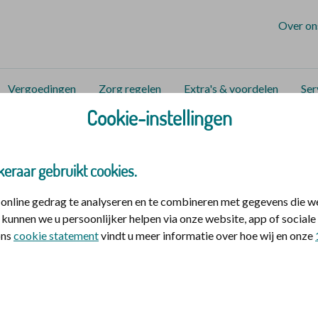
Over on
Vergoedingen
Zorg regelen
Extra's & voordelen
Ser
Cookie-instellingen
ontact
Vergoeding reiskosten aanvragen
ng reiskosten aanvragen
keraar gebruikt cookies.
nline gedrag te analyseren en te combineren met gegevens die w
van vervoerskosten gelden speciale regels. Het gaat om ver
kunnen we u persoonlijker helpen via onze website, app of socia
 ons
cookie statement
vindt u meer informatie over hoe wij en onze
et openbaar vervoer. Of als u gereisd heeft met een taxiver
 hebben. Het is belangrijk dat u voor uw vervoer eerst
toest
n
. Hier leest u hoe u uw vervoerskosten kunt insturen.