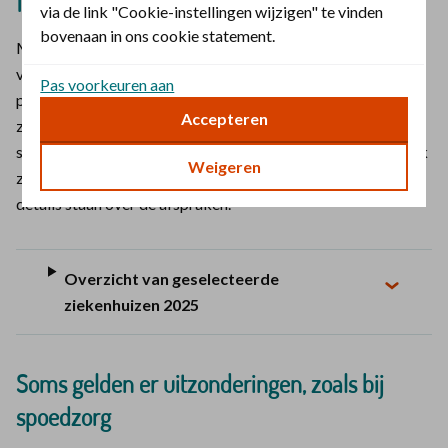
100% vergoeding
via de link "Cookie-instellingen wijzigen" te vinden
bovenaan in ons cookie statement.
Met de Principe Polis Budget krijgt u alleen 100%
vergoeding in ziekenhuizen waarmee we speciaal voor deze
Pas voorkeuren aan
polis afspraken maakten. Dit noemen we geselecteerde
Accepteren
ziekenhuizen. Soms zijn er uitzonderingen, zoals bij
spoedzorg. Voor sommige behandelingen kun je niet naar elk
Weigeren
ziekenhuis toe. Check daarom altijd de Zorggids, waar meer
details staan over de afspraken.
Overzicht van geselecteerde
ziekenhuizen 2025
Soms gelden er uitzonderingen, zoals bij
spoedzorg