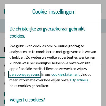
Mijn | Polis
Cookie-instellingen
De christelijke zorgverzekeraar gebruikt
cookies.
Basisverzekeringen
We gebruiken cookies om uw online gedrag te
Principe Polis Budget (tot 01-01-2026)
analyseren en te combineren met gegevens die we van
u hebben. Zo weten we welke advertenties werken en
kunnen we u persoonlijker helpen via onze website,
Vanaf 1 januari 2026 hebben we 1 basisverzekering: de
app of sociale media. Hiermee verwerken wij uw
Principe Polis. Lees meer over de verandering op de
persoonsgegevens
. In ons
cookie statement
vindt u
meer informatie over hoe wij en onze
13 partners
pagina
van Budget naar Principe Polis
.
deze cookies gebruiken.
Heeft u in 2025 de Principe Polis Budget?
Weigert u cookies?
Lees dan verder