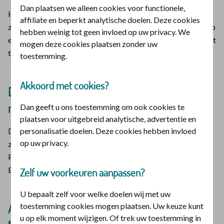
Dan plaatsen we alleen cookies voor functionele,
Het kan zijn dat u nog een rekening krijgt voor
affiliate en beperkt analytische doelen. Deze cookies
ziekenhuiszorg. Daarom hieronder nog even de informatie op
hebben weinig tot geen invloed op uw privacy. We
een rij over hoe u verzekerd bent via de Principe Polis Budget
mogen deze cookies plaatsen zonder uw
tot 1 januari 2026.
toestemming.
Akkoord met cookies?
De Principe Polis Budget is een naturapolis
met selectieve contractering
Dan geeft u ons toestemming om ook cookies te
plaatsen voor uitgebreid analytische, advertentie en
personalisatie doelen. Deze cookies hebben invloed
Dat betekent: bij geplande zorg krijgt u bij minder
op uw privacy.
ziekenhuizen 100% vergoedingen, dan met een Principe
Polis. Vandaag de lagere premie voor de Principe Polis
Budget.
Zelf uw voorkeuren aanpassen?
U bepaalt zelf voor welke doelen wij met uw
toestemming cookies mogen plaatsen. Uw keuze kunt
Alleen bij geselecteerde ziekenhuizen is er
u op elk moment wijzigen. Of trek uw toestemming in