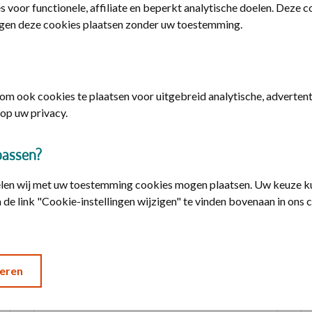
s voor functionele, affiliate en beperkt analytische doelen. Deze 
gen deze cookies plaatsen zonder uw toestemming.
k 1
m ook cookies te plaatsen voor uitgebreid analytische, advertenti
op uw privacy.
passen?
elen wij met uw toestemming cookies mogen plaatsen. Uw keuze ku
Traybake biologische kip
 de link "Cookie-instellingen wijzigen" te vinden bovenaan in ons 
Met seizoensgroenten. Voor 2 personen. En
staat na 50 minuten klaar.
eren
Ontdek het recept voor de traybake