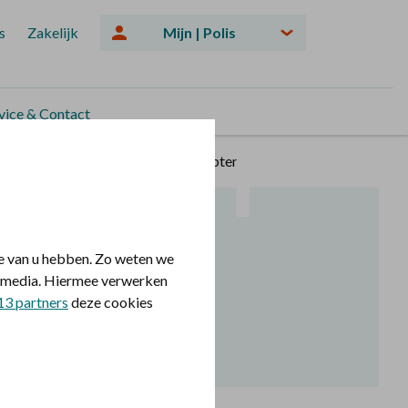
s
Zakelijk
Mijn | Polis
vice & Contact
Groei en bloei
Zomerrecepten
e van u hebben. Zo weten we
le media. Hiermee verwerken
13 partners
deze cookies