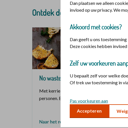
Dan plaatsen we alleen cookie
invloed op uw privacy. We mo
Ontdek de zomerrecepten: Wee
Akkoord met cookies?
Dan geeft u ons toestemming o
Deze cookies hebben invloed 
Zelf uw voorkeuren aan
U bepaalt zelf voor welke do
No waste bloemkoolsoep
Of trek uw toestemming in via
Met kerrie en bosuitjes. Een recept voor 2
personen. Bereid in 20 minuten.
Pas voorkeuren aan
Accepteren
Weig
Naar het recept voor de soep