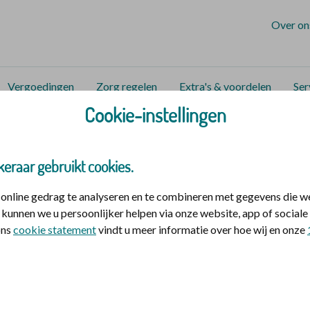
Over on
Vergoedingen
Zorg regelen
Extra's & voordelen
Ser
Cookie-instellingen
zorg en hulp
Zorgen voor elkaar en jezelf
Mentaal sterker
keraar gebruikt cookies.
nline gedrag te analyseren en te combineren met gegevens die w
kunnen we u persoonlijker helpen via onze website, app of socia
 ons
cookie statement
vindt u meer informatie over hoe wij en onze
nde recepten willen we je