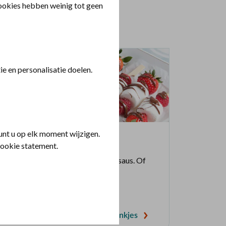
cookies hebben weinig tot geen
e en personalisatie doelen.
nt u op elk moment wijzigen.
Zomerkoninkjes
cookie statement.
Met marshmallows en chocoladesaus. Of
liever gezonder met frambozen?
Naar het recept voor zomerkoninkjes