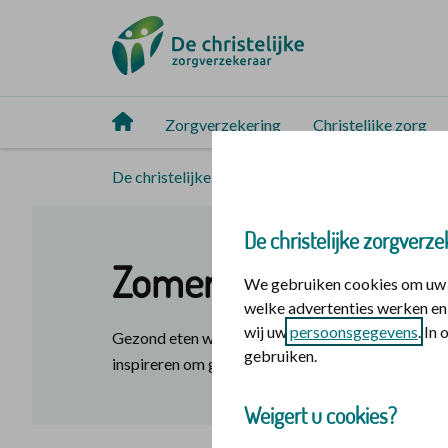
Zorgverzekering
Christelijke zorg
De christelijke zorgverzekeraar
Christelijke 
De christelijke zorgverze
Zomerrecepten
We gebruiken cookies om uw o
welke advertenties werken en 
wij uw
persoonsgegevens
. In
Gezond eten wordt een feestje. Met de verschille
gebruiken.
inspireren om gezond(er) te eten.
Weigert u cookies?